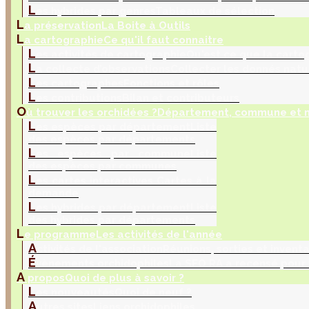
L
es hybrides par genres
Tableaux de sélection
L
a préservation
La Boite à Outils
L
a cartographie
Ce qu'il faut connaitre
L
es activités de cartographie
Qu'est ce que la carto
L
a collecte d’observations
Collecter les donnés natu
L
es cartographes
Fonctions et rôles
L
es contributions
Bilan et contributeurs
O
ù trouver les orchidées ?
Département, commune et m
L
es espèces par département
Liste
des espèces par départements
L
es espèces par commune
Liste
des espèces par communes
L
es cartes interactives
Cartes à la
demande
L
es hybrides par département
Liste
des hybrides par départements
L
e programme
Les activités de l'année
A
ctivités de l'association
Réunions, sorties et inventa
É
vènements orchidophiles
La SFO RA a recensé pour
A
propos
Quoi de plus à savoir ?
L
es nouveautés
Quoi de neuf ?
A
utres sites
Liens orchidophiles