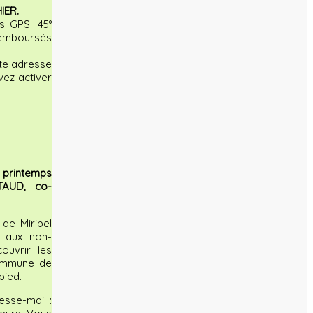
IER.
. GPS : 45°
 remboursés
te adresse
ez activer
 printemps
TAUD, co-
 de Miribel
 aux non-
ouvrir les
commune de
pied.
esse-mail :