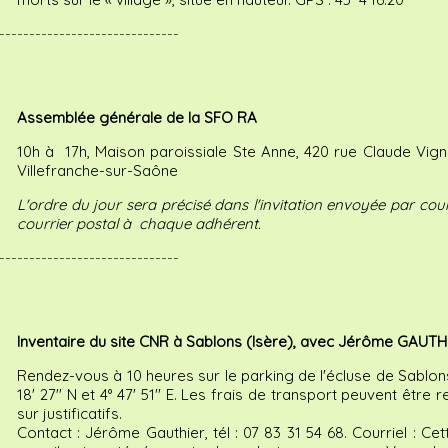
------------------------------
Assemblée générale de la SFO RA
10h à 17h, Maison paroissiale Ste Anne, 420 rue Claude Vig
Villefranche-sur-Saône
L'ordre du jour sera précisé dans l'invitation envoyée par cour
courrier postal à chaque adhérent.
------------------------------
Inventaire du site CNR à Sablons (Isère), avec Jérôme GAUTH
Rendez-vous à 10 heures sur le parking de l'écluse de Sablons
18' 27'' N et 4° 47' 51'' E. Les frais de transport peuvent être
sur justificatifs.
Contact : Jérôme Gauthier, tél : 07 83 31 54 68. Courriel :
Cet