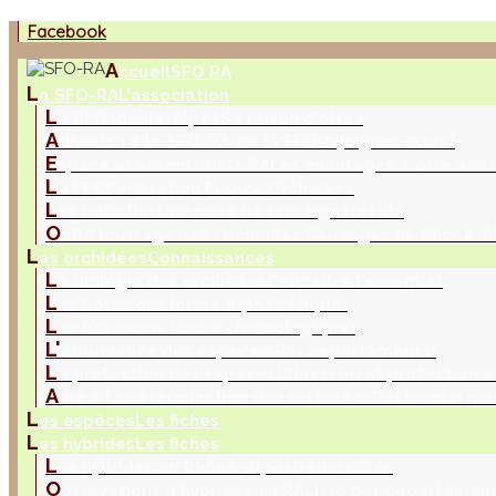
Facebook
A
ccueil
SFO RA
L
a SFO-RA
L'association
L
a SFO Rhône-Alpes
Sa raison d'être !
A
dhésion à la SFO-RA via la FFO
Rejoignez nous !
E
space adhérents SFO-RA
Les avantages à être adh
L
a FFO
Fédération France Orchidées
L
es bulletins
Une mine de renseignements
O
SRA (ouvrage)
Les Orchidées Sauvages de Rhône-A
L
es orchidées
Connaissances
L
a biologie des orchidées
Connaitre l'essentiel
L
es floraisons (ordre alphabétique)
L
es floraisons (ordre chronologique)
L'
abondance des espèces
(Par départements)
L
a protection des espèces
(Classement protection e
A
ide à la détermination des orchidées
Recherche mul
L
es espèces
Les fiches
L
es hybrides
Les fiches
L
es hybrides en Rhône-Alpes
Généralités
O
bservations d'hybrides en RA
Liste par départemen