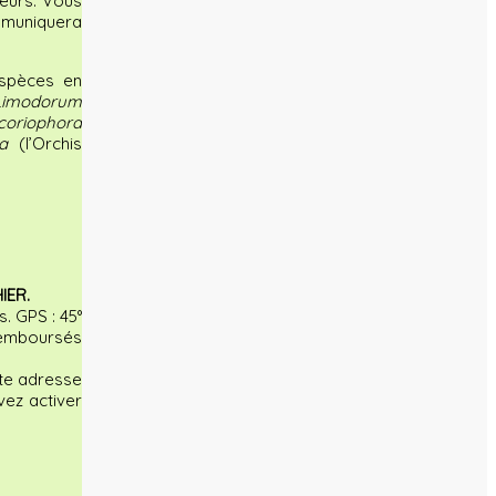
eurs. Vous
muniquera
espèces en
Limodorum
oriophora
ea
(l’Orchis
IER.
. GPS : 45°
 remboursés
te adresse
ez activer