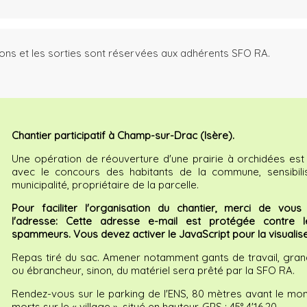
nions et les sorties sont réservées aux adhérents SFO RA.
Chantier participatif à Champ-sur-Drac (Isère).
Une opération de réouverture d'une prairie à orchidées est
avec le concours des habitants de la commune, sensibili
municipalité, propriétaire de la parcelle.
Pour faciliter l'organisation du chantier, merci de vous 
l'adresse:
Cette adresse e-mail est protégée contre l
spammeurs. Vous devez activer le JavaScript pour la visualise
Repas tiré du sac. Amener notamment gants de travail, gran
ou ébrancheur, sinon, du matériel sera prêté par la SFO RA.
Rendez-vous sur le parking de l'ENS, 80 mètres avant le mo
morts sur le « village », situé en hauteur. GPS : 45° 4'16.20