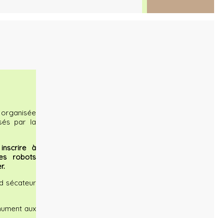
 organisée
sés par la
inscrire à
es robots
r.
d sécateur
nument aux