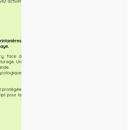
ez activer
intanières
haye.
y, face à
iturage. Un
ande.
mycologique
t protégée
ipt pour la