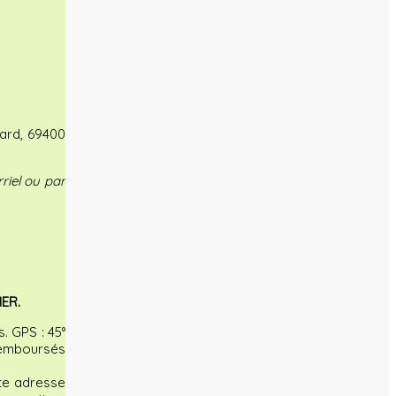
nard, 69400
riel ou par
IER.
. GPS : 45°
 remboursés
te adresse