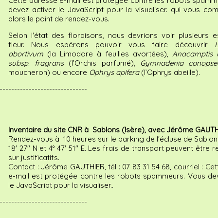
Cette adresse e-mail est protégée contre les robots spamm
devez activer le JavaScript pour la visualiser.
qui vous com
alors le point de rendez-vous.
Selon l'état des floraisons, nous devrions voir plusieurs 
fleur. Nous espérons pouvoir vous faire découvrir
abortivum
(la Limodore à feuilles avortées),
Anacamptis c
subsp. fragrans
(l’Orchis parfumé),
Gymnadenia conops
moucheron) ou encore
Ophrys apifera
(l’Ophrys abeille).
------------------------------
Inventaire du site CNR à Sablons (Isère), avec Jérôme GAUTH
Rendez-vous à 10 heures sur le parking de l'écluse de Sablons
18' 27'' N et 4° 47' 51'' E. Les frais de transport peuvent être
sur justificatifs.
Contact : Jérôme GAUTHIER, tél : 07 83 31 54 68, courriel :
Cet
e-mail est protégée contre les robots spammeurs. Vous dev
le JavaScript pour la visualiser.
.
------------------------------