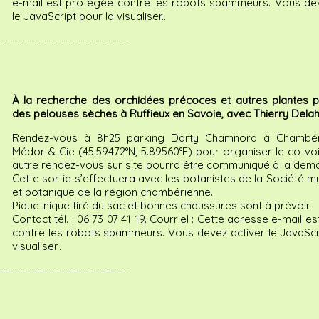
e-mail est protégée contre les robots spammeurs. Vous dev
le JavaScript pour la visualiser.
.
------------------------------
À la recherche des orchidées précoces et autres plantes pr
des pelouses sèches à Ruffieux en Savoie, avec Thierry Dela
Rendez-vous à 8h25 parking Darty Chamnord à Chambér
Médor & Cie (45.59472°N, 5.89560°E) pour organiser le co-vo
autre rendez-vous sur site pourra être communiqué à la dem
Cette sortie s’effectuera avec les botanistes de la Société 
et botanique de la région chambérienne..
Pique-nique tiré du sac et bonnes chaussures sont à prévoir.
Contact tél. : 06 73 07 41 19. Courriel :
Cette adresse e-mail es
contre les robots spammeurs. Vous devez activer le JavaScr
visualiser.
.
------------------------------