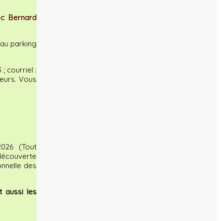
ec Bernard
au parking
; courriel :
eurs. Vous
2026 (Tout
 découverte
nnelle des
 aussi les