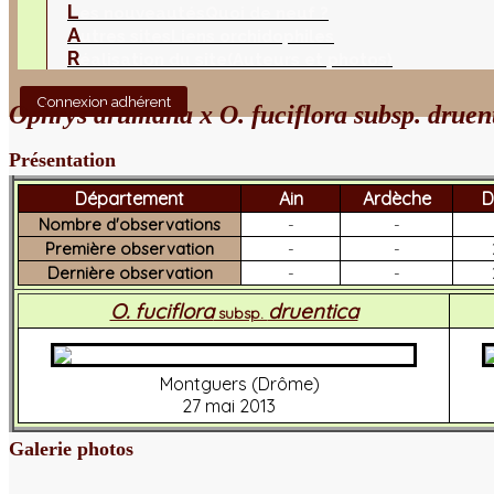
L
es nouveautés
Quoi de neuf ?
A
utres sites
Liens orchidophiles
R
éalisation du site
(Auteurs et photos)
Connexion adhérent
Ophrys drumana x O. fuciflora subsp. druen
Présentation
Département
Ain
Ardèche
D
Nombre d'observations
-
-
Première observation
-
-
Dernière observation
-
-
O. fuciflora
druentica
subsp.
Montguers (Drôme)
27 mai 2013
Galerie photos