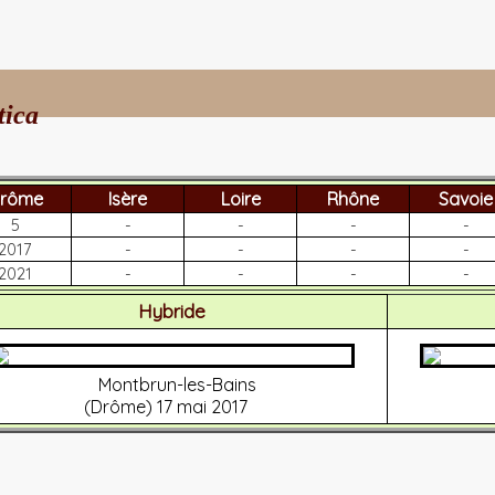
tica
rôme
Isère
Loire
Rhône
Savoie
5
-
-
-
-
2017
-
-
-
-
2021
-
-
-
-
Hybride
Montbrun-les-Bains
(Drôme) 17 mai 2017