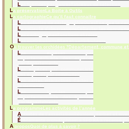
L
es hybrides par genres
Tableaux de sélection
L
a préservation
La Boite à Outils
L
a cartographie
Ce qu'il faut connaitre
L
es activités de cartographie
Qu'est ce que la car
L
a collecte d’observations
Collecter les donnés na
L
es cartographes
Fonctions et rôles
L
es contributions
Bilan et contributeurs
O
ù trouver les orchidées ?
Département, commune et 
L
es espèces par
département
Liste des espèces
par départements
L
es espèces par commune
Liste
des espèces par communes
L
es cartes interactives
Cartes à
la demande
L
es hybrides par
département
Liste des hybrides
par départements
L
e programme
Les activités de l'année
A
ctivités de l'association
Réunions, sorties et inve
É
vènements orchidophiles
La SFO RA a recensé po
A
propos
Quoi de plus à savoir ?