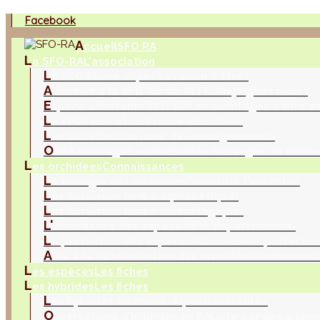
Facebook
A
ccueil
SFO RA
L
a SFO-RA
L'association
L
a SFO Rhône-Alpes
Sa raison d'être !
A
dhésion à la SFO-RA via la FFO
Rejoignez nous !
E
space adhérents SFO-RA
Les avantages à être a
L
a FFO
Fédération France Orchidées
L
es bulletins
Une mine de renseignements
O
SRA (ouvrage)
Les Orchidées Sauvages de Rhône
L
es orchidées
Connaissances
L
a biologie des orchidées
Connaitre l'essentiel
L
es floraisons (ordre alphabétique)
L
es floraisons (ordre chronologique)
L'
abondance des espèces
(Par départements)
L
a protection des espèces
(Classement protection
A
ide à la détermination des orchidées
Recherche m
L
es espèces
Les fiches
L
es hybrides
Les fiches
L
es hybrides en Rhône-Alpes
Généralités
O
bservations d'hybrides en RA
Liste par départem