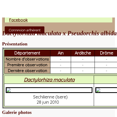
Facebook
Connexion adhérent
Dactylorhiza maculata x Pseudorchis albida
Présentation
Département
Ain
Ardèche
Drôme
Nombre d'observations
-
-
-
Première observation
-
-
-
Dernière observation
-
-
-
Dactylorhiza maculata
Sechilienne (Isere)
28 juin 2010
Galerie photos