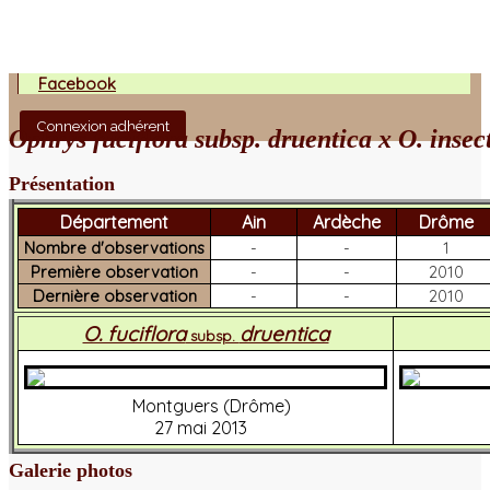
Facebook
Connexion adhérent
Ophrys fuciflora subsp. druentica x O. insec
Présentation
Département
Ain
Ardèche
Drôme
Nombre d'observations
-
-
1
Première observation
-
-
2010
Dernière observation
-
-
2010
O. fuciflora
druentica
subsp.
Montguers (Drôme)
27 mai 2013
Galerie photos