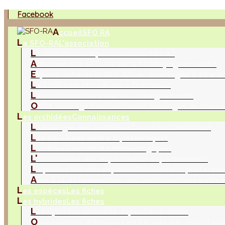
Facebook
A
ccueil
SFO RA
L
a SFO-RA
L'association
L
a SFO Rhône-Alpes
Sa raison d'être !
A
dhésion à la SFO-RA via la FFO
Rejoignez nous !
E
space adhérents SFO-RA
Les avantages à être a
L
a FFO
Fédération France Orchidées
L
es bulletins
Une mine de renseignements
O
SRA (ouvrage)
Les Orchidées Sauvages de Rhône
L
es orchidées
Connaissances
L
a biologie des orchidées
Connaitre l'essentiel
L
es floraisons (ordre alphabétique)
L
es floraisons (ordre chronologique)
L'
abondance des espèces
(Par départements)
L
a protection des espèces
(Classement protection
A
ide à la détermination des orchidées
Recherche m
L
es espèces
Les fiches
L
es hybrides
Les fiches
L
es hybrides en Rhône-Alpes
Généralités
O
bservations d'hybrides en RA
Liste par départem