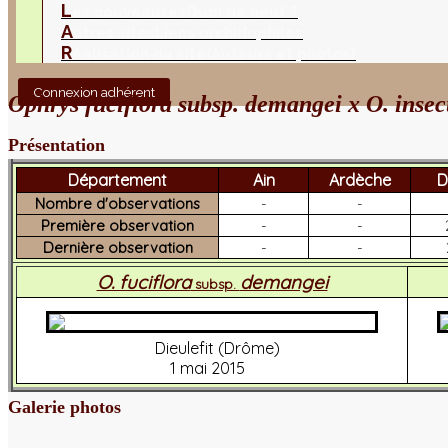
L
es nouveautés
Quoi de neuf ?
A
utres sites
Liens orchidophiles
R
éalisation du site
(Auteurs et photos)
Connexion adhérent
Ophrys fuciflora subsp. demangei x O. insec
Présentation
Département
Ain
Ardèche
D
Nombre d'observations
-
-
Première observation
-
-
Dernière observation
-
-
O. fuciflora
demangei
subsp.
Dieulefit (Drôme)
1 mai 2015
Galerie photos