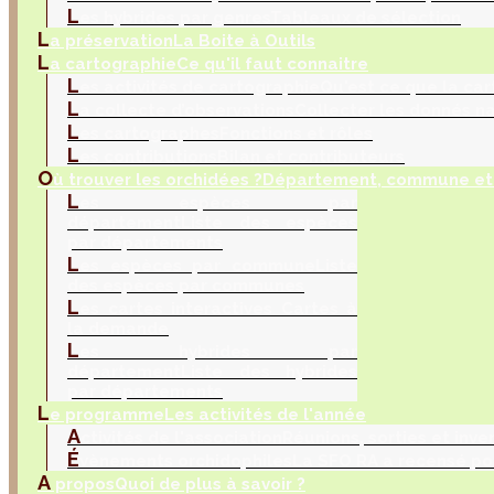
L
es hybrides par genres
Tableaux de sélection
L
a préservation
La Boite à Outils
L
a cartographie
Ce qu'il faut connaitre
L
es activités de cartographie
Qu'est ce que la car
L
a collecte d’observations
Collecter les donnés na
L
es cartographes
Fonctions et rôles
L
es contributions
Bilan et contributeurs
O
ù trouver les orchidées ?
Département, commune et 
L
es espèces par
département
Liste des espèces
par départements
L
es espèces par commune
Liste
des espèces par communes
L
es cartes interactives
Cartes à
la demande
L
es hybrides par
département
Liste des hybrides
par départements
L
e programme
Les activités de l'année
A
ctivités de l'association
Réunions, sorties et inve
É
vènements orchidophiles
La SFO RA a recensé po
A
propos
Quoi de plus à savoir ?