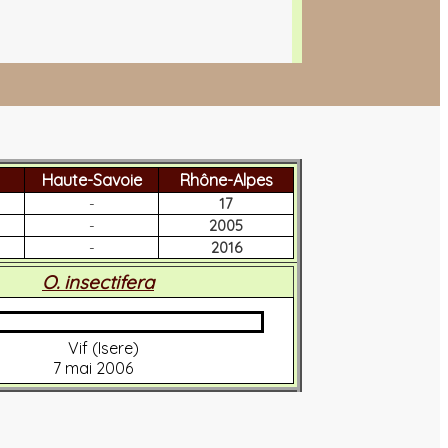
Haute-Savoie
Rhône-Alpes
-
17
-
2005
-
2016
O. insectifera
Vif (Isere)
7 mai 2006