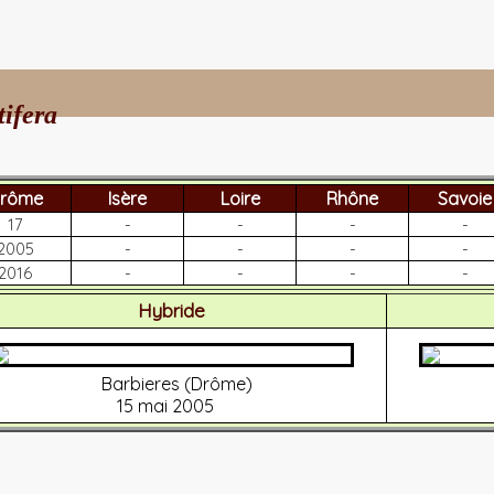
tifera
rôme
Isère
Loire
Rhône
Savoie
17
-
-
-
-
2005
-
-
-
-
2016
-
-
-
-
Hybride
Barbieres (Drôme)
15 mai 2005