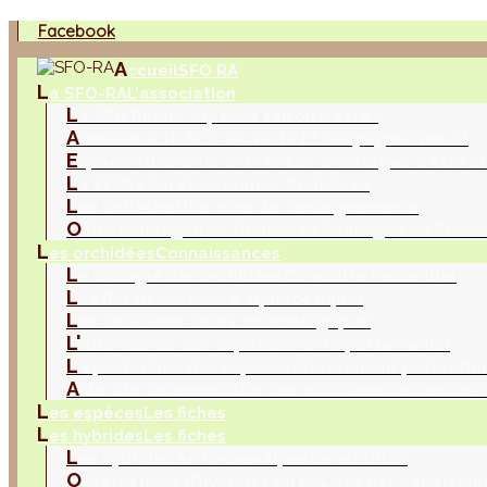
Facebook
A
ccueil
SFO RA
L
a SFO-RA
L'association
L
a SFO Rhône-Alpes
Sa raison d'être !
A
dhésion à la SFO-RA via la FFO
Rejoignez nous !
E
space adhérents SFO-RA
Les avantages à être a
L
a FFO
Fédération France Orchidées
L
es bulletins
Une mine de renseignements
O
SRA (ouvrage)
Les Orchidées Sauvages de Rhône
L
es orchidées
Connaissances
L
a biologie des orchidées
Connaitre l'essentiel
L
es floraisons (ordre alphabétique)
L
es floraisons (ordre chronologique)
L'
abondance des espèces
(Par départements)
L
a protection des espèces
(Classement protection
A
ide à la détermination des orchidées
Recherche m
L
es espèces
Les fiches
L
es hybrides
Les fiches
L
es hybrides en Rhône-Alpes
Généralités
O
bservations d'hybrides en RA
Liste par départem