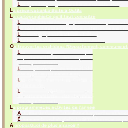
L
es hybrides par genres
Tableaux de sélection
L
a préservation
La Boite à Outils
L
a cartographie
Ce qu'il faut connaitre
L
es activités de cartographie
Qu'est ce que la car
L
a collecte d’observations
Collecter les donnés na
L
es cartographes
Fonctions et rôles
L
es contributions
Bilan et contributeurs
O
ù trouver les orchidées ?
Département, commune et 
L
es espèces par
département
Liste des espèces
par départements
L
es espèces par commune
Liste
des espèces par communes
L
es cartes interactives
Cartes à
la demande
L
es hybrides par
département
Liste des hybrides
par départements
L
e programme
Les activités de l'année
A
ctivités de l'association
Réunions, sorties et inve
É
vènements orchidophiles
La SFO RA a recensé po
A
propos
Quoi de plus à savoir ?