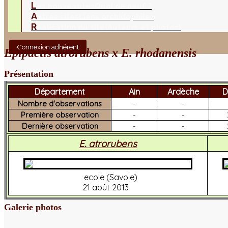
L
es nouveautés
Quoi de neuf ?
A
utres sites
Liens orchidophiles
R
éalisation du site
(Auteurs et photos)
Connexion adhérent
Epipactis atrorubens x E. rhodanensis
Présentation
Département
Ain
Ardèche
D
Nombre d'observations
-
-
Première observation
-
-
Dernière observation
-
-
E. atrorubens
ecole (Savoie)
21 août 2013
Galerie photos