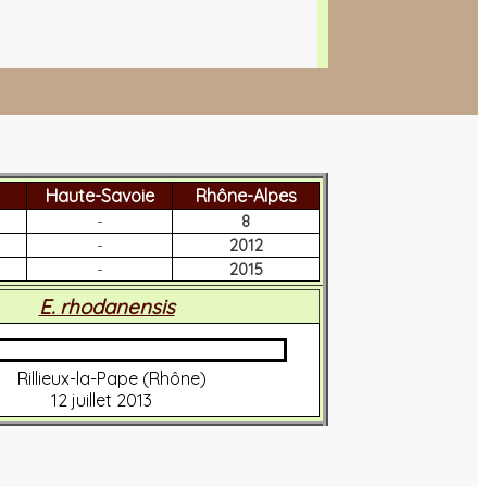
Haute-Savoie
Rhône-Alpes
-
8
-
2012
-
2015
E. rhodanensis
Rillieux-la-Pape (Rhône)
12 juillet 2013