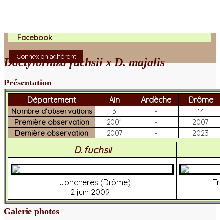
Facebook
Connexion adhérent
Dactylorhiza fuchsii x D. majalis
Présentation
Département
Ain
Ardèche
Drôme
Nombre d'observations
3
-
14
Première observation
2001
-
2007
Dernière observation
2007
-
2023
D. fuchsii
Joncheres (Drôme)
T
2 juin 2009
Galerie photos