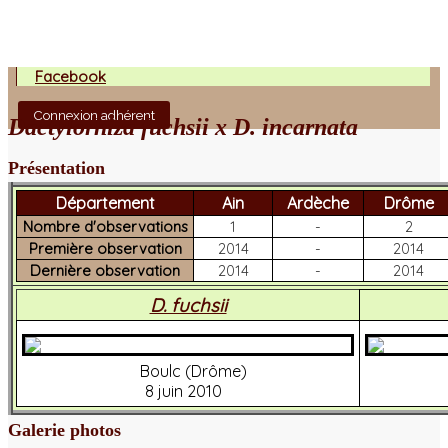
Facebook
Connexion adhérent
Dactylorhiza fuchsii x D. incarnata
Présentation
Département
Ain
Ardèche
Drôme
Nombre d'observations
1
-
2
Première observation
2014
-
2014
Dernière observation
2014
-
2014
D. fuchsii
Boulc (Drôme)
8 juin 2010
Galerie photos