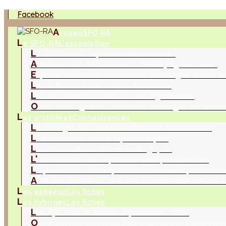
Facebook
A
ccueil
SFO RA
L
a SFO-RA
L'association
L
a SFO Rhône-Alpes
Sa raison d'être !
A
dhésion à la SFO-RA via la FFO
Rejoignez nous !
E
space adhérents SFO-RA
Les avantages à être a
L
a FFO
Fédération France Orchidées
L
es bulletins
Une mine de renseignements
O
SRA (ouvrage)
Les Orchidées Sauvages de Rhône
L
es orchidées
Connaissances
L
a biologie des orchidées
Connaitre l'essentiel
L
es floraisons (ordre alphabétique)
L
es floraisons (ordre chronologique)
L'
abondance des espèces
(Par départements)
L
a protection des espèces
(Classement protection
A
ide à la détermination des orchidées
Recherche m
L
es espèces
Les fiches
L
es hybrides
Les fiches
L
es hybrides en Rhône-Alpes
Généralités
O
bservations d'hybrides en RA
Liste par départem