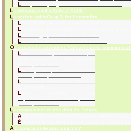
L
es hybrides par genres
Tableaux de sélection
L
a préservation
La Boite à Outils
L
a cartographie
Ce qu'il faut connaitre
L
es activités de cartographie
Qu'est ce que la car
L
a collecte d’observations
Collecter les donnés na
L
es cartographes
Fonctions et rôles
L
es contributions
Bilan et contributeurs
O
ù trouver les orchidées ?
Département, commune et 
L
es espèces par
département
Liste des espèces
par départements
L
es espèces par commune
Liste
des espèces par communes
L
es cartes interactives
Cartes à
la demande
L
es hybrides par
département
Liste des hybrides
par départements
L
e programme
Les activités de l'année
A
ctivités de l'association
Réunions, sorties et inve
É
vènements orchidophiles
La SFO RA a recensé po
A
propos
Quoi de plus à savoir ?