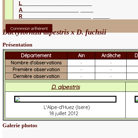
L
es nouveautés
Quoi de neuf ?
A
utres sites
Liens orchidophiles
R
éalisation du site
(Auteurs et photos)
Connexion adhérent
Dactylorhiza alpestris x D. fuchsii
Présentation
Département
Ain
Ardèche
D
Nombre d'observations
-
-
Première observation
-
-
Dernière observation
-
-
D. alpestris
L'Alpe-d'Huez (Isere)
18 juillet 2012
Galerie photos