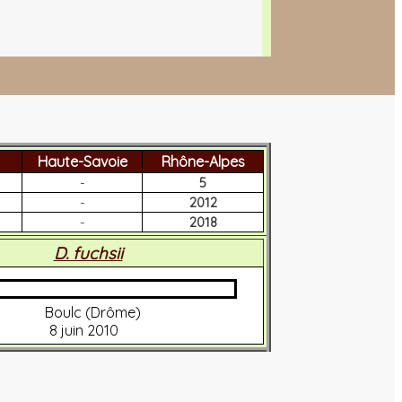
Haute-Savoie
Rhône-Alpes
-
5
-
2012
-
2018
D. fuchsii
Boulc (Drôme)
8 juin 2010