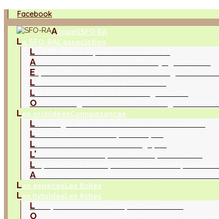
Facebook
A
ccueil
SFO RA
L
a SFO-RA
L'association
L
a SFO Rhône-Alpes
Sa raison d'être !
A
dhésion à la SFO-RA via la FFO
Rejoignez nous !
E
space adhérents SFO-RA
Les avantages à être a
L
a FFO
Fédération France Orchidées
L
es bulletins
Une mine de renseignements
O
SRA (ouvrage)
Les Orchidées Sauvages de Rhône
L
es orchidées
Connaissances
L
a biologie des orchidées
Connaitre l'essentiel
L
es floraisons (ordre alphabétique)
L
es floraisons (ordre chronologique)
L'
abondance des espèces
(Par départements)
L
a protection des espèces
(Classement protection
A
ide à la détermination des orchidées
Recherche m
L
es espèces
Les fiches
L
es hybrides
Les fiches
L
es hybrides en Rhône-Alpes
Généralités
O
bservations d'hybrides en RA
Liste par départem