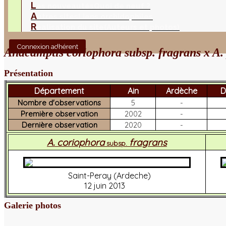
L
es nouveautés
Quoi de neuf ?
A
utres sites
Liens orchidophiles
R
éalisation du site
(Auteurs et photos)
Connexion adhérent
Anacamptis coriophora subsp. fragrans x A.
Présentation
Département
Ain
Ardèche
D
Nombre d'observations
5
-
Première observation
2002
-
Dernière observation
2020
-
A. coriophora
fragrans
subsp.
Saint-Peray (Ardeche)
12 juin 2013
Galerie photos