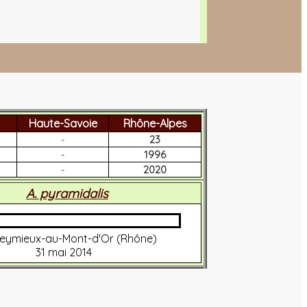
Haute-Savoie
Rhône-Alpes
-
23
-
1996
-
2020
A. pyramidalis
leymieux-au-Mont-d'Or (Rhône)
31 mai 2014