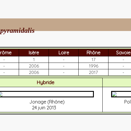
 pyramidalis
rôme
Isère
Loire
Rhône
Savoie
-
1
-
17
-
-
2006
-
1996
-
-
2006
-
2017
-
Hybride
Jonage (Rhône)
Po
24 juin 2013