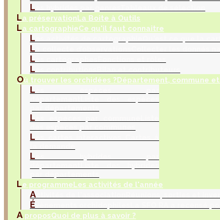
L
es hybrides par genres
Tableaux de sélection
L
a préservation
La Boite à Outils
L
a cartographie
Ce qu'il faut connaitre
L
es activités de cartographie
Qu'est ce que la car
L
a collecte d’observations
Collecter les donnés na
L
es cartographes
Fonctions et rôles
L
es contributions
Bilan et contributeurs
O
ù trouver les orchidées ?
Département, commune et 
L
es espèces par
département
Liste des espèces
par départements
L
es espèces par commune
Liste
des espèces par communes
L
es cartes interactives
Cartes à
la demande
L
es hybrides par
département
Liste des hybrides
par départements
L
e programme
Les activités de l'année
A
ctivités de l'association
Réunions, sorties et inve
É
vènements orchidophiles
La SFO RA a recensé po
A
propos
Quoi de plus à savoir ?