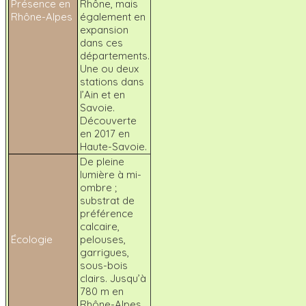
Présence en
Rhône, mais
Rhône-Alpes
également en
expansion
dans ces
départements.
Une ou deux
stations dans
l’Ain et en
Savoie.
Découverte
en 2017 en
Haute-Savoie.
De pleine
lumière à mi-
ombre ;
substrat de
préférence
calcaire,
Écologie
pelouses,
garrigues,
sous-bois
clairs. Jusqu’à
780 m en
Rhône-Alpes