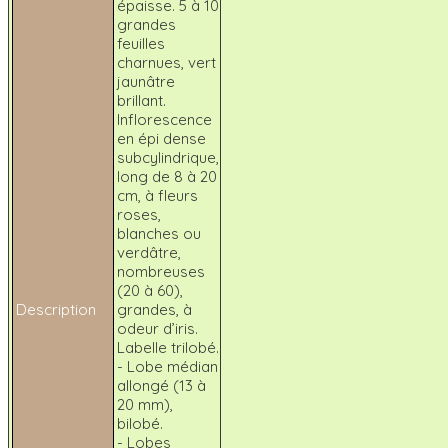
épaisse. 5 à 10
grandes
feuilles
charnues, vert
jaunâtre
brillant.
Inflorescence
en épi dense
subcylindrique,
long de 8 à 20
cm, à fleurs
roses,
blanches ou
verdâtre,
nombreuses
(20 à 60),
Description
grandes, à
odeur d’iris.
Labelle trilobé.
- Lobe médian
allongé (13 à
20 mm),
bilobé.
- Lobes