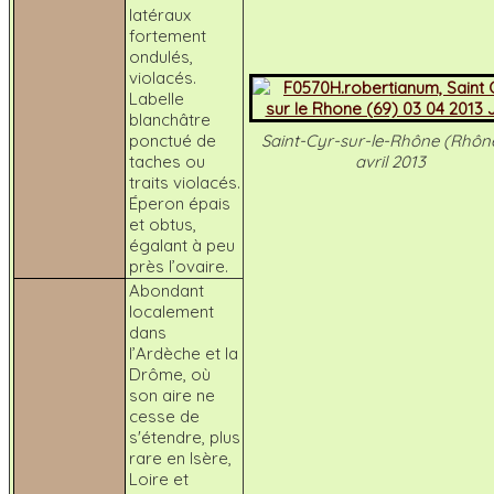
latéraux
fortement
ondulés,
violacés.
Labelle
blanchâtre
ponctué de
Saint-Cyr-sur-le-Rhône (Rhôn
taches ou
avril 2013
traits violacés.
Éperon épais
et obtus,
égalant à peu
près l’ovaire.
Abondant
localement
dans
l’Ardèche et la
Drôme, où
son aire ne
cesse de
s'étendre, plus
rare en Isère,
Loire et