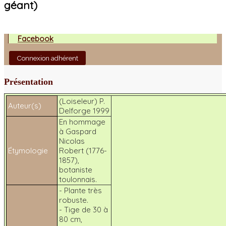
géant)
Facebook
Connexion adhérent
Présentation
(Loiseleur) P.
Auteur(s)
Delforge 1999
En hommage
à Gaspard
Nicolas
Étymologie
Robert (1776-
1857),
botaniste
toulonnais.
- Plante très
robuste.
- Tige de 30 à
80 cm,