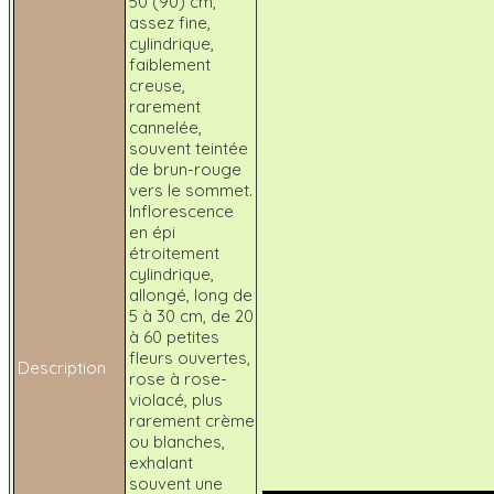
50 (90) cm,
assez fine,
cylindrique,
faiblement
creuse,
rarement
cannelée,
souvent teintée
de brun-rouge
vers le sommet.
Inflorescence
en épi
étroitement
cylindrique,
allongé, long de
5 à 30 cm, de 20
à 60 petites
fleurs ouvertes,
Description
rose à rose-
violacé, plus
rarement crème
ou blanches,
exhalant
souvent une