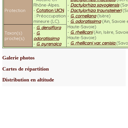
Rhône-Alpes.
-
Dactylorhiza savogiensis
(Sa
Protection
-
Cotation UICN
-
Dactylorhiza traunsteineri
(S
: Préoccupation
-
G. corneliana
(Isère)
mineure (LC).
-
G. odoratissima
(Ain, Savoie 
Haute-Savoie)
-
G. densiflora
-
G. rhellicani
(Ain, Isère, Savoi
Taxon(s)
-
G.
Haute-Savoie)
proche(s)
odoratissima
-
G. rhellicani
var.
cenisia
(Savo
-
G. pyrenaica
Galerie photos
Cartes de répartition
Distribution en altitude