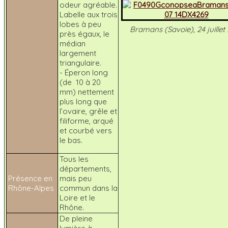
odeur agréable.
Labelle aux trois
lobes à peu
Bramans (Savoie), 24 juillet
près égaux, le
médian
largement
triangulaire.
- Éperon long
(de 10 à 20
mm) nettement
plus long que
l’ovaire, grêle et
filiforme, arqué
et courbé vers
le bas.
Tous les
départements,
Présence en
mais peu
Rhône-Alpes
commun dans la
Loire et le
Rhône.
De pleine