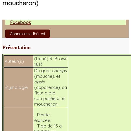
moucheron)
Facebook
Connexion adhérent
Présentation
(Linné) R. Brown
Auteur(s)
1813
Du grec
conops
(mouche), et
opsis
Étymologie
(apparence), sa
fleur a été
comparée à un
moucheron.
- Plante
élancée.
- Tige de 15 à