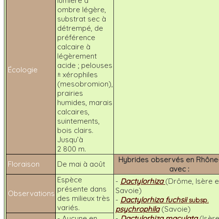
lumière à
ombre légère,
substrat sec à
détrempé, de
préférence
calcaire à
légèrement
acide ; pelouses
Écologie
± xérophiles
(mesobromion),
prairies
humides, marais
calcaires,
suintements,
bois clairs.
Jusqu’à
2 800 m.
Hybrides observés en Rhône
Floraison
De mai à août
avec :
Espèce
-
Dactylorhiza
(Drôme, Isère e
présente dans
Savoie)
Observations
des milieux très
-
Dactylorhiza fuchsii
subsp.
variés.
psychrophila
(Savoie)
- Aucune en
-
Dactylorhiza maculata
(Isère