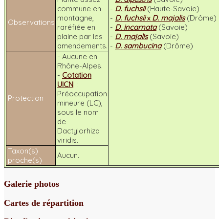
commune en
-
D. fuchsii
(Haute-Savoie)
montagne,
-
D. fuchsii
D. majalis
(Drôme)
x
Observations
raréfiée en
-
D. incarnata
(Savoie)
plaine par les
-
D. majalis
(Savoie)
amendements.
-
D. sambucina
(Drôme)
- Aucune en
Rhône-Alpes.
-
Cotation
UICN
:
Préoccupation
Protection
mineure (LC),
sous le nom
de
Dactylorhiza
viridis
.
Taxon(s)
Aucun.
proche(s)
Galerie photos
Cartes de répartition