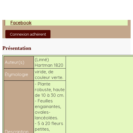
Facebook
Connexion adhérent
Présentation
(Linné)
Auteur(s)
Hartman 1820
viride
, de
Étymologie
couleur verte.
- Plante
robuste, haute
de 10 à 30 cm.
- Feuilles
engainantes,
ovales-
lancéolées.
- 5 à 20 fleurs
petites,
Description