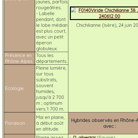
jaunes, parfois
rougeâtres.
- Labelle
pendant, dont
le lobe médian
Chichilianne (Isère), 24 juin 2
est plus court,
avec un petit
éperon
globuleux.
Présence en
Tous les
Rhône-Alpes
départements.
Pleine lumière,
sur tous
substrats,
souvent
Écologie
humides,
jusqu'à 2 700
m ; optimum
vers 1 700 m.
Mai en plaine,
Hybrides observés en Rhône-
Floraison
à début août
avec :
en altitude.
Plante assez
-
D. alpestris
(Savoie)