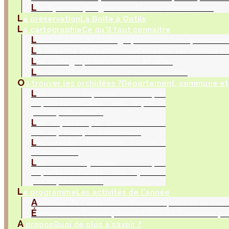
L
es hybrides par genres
Tableaux de sélection
L
a préservation
La Boite à Outils
L
a cartographie
Ce qu'il faut connaitre
L
es activités de cartographie
Qu'est ce que la car
L
a collecte d’observations
Collecter les donnés na
L
es cartographes
Fonctions et rôles
L
es contributions
Bilan et contributeurs
O
ù trouver les orchidées ?
Département, commune et 
L
es espèces par
département
Liste des espèces
par départements
L
es espèces par commune
Liste
des espèces par communes
L
es cartes interactives
Cartes à
la demande
L
es hybrides par
département
Liste des hybrides
par départements
L
e programme
Les activités de l'année
A
ctivités de l'association
Réunions, sorties et inve
É
vènements orchidophiles
La SFO RA a recensé po
A
propos
Quoi de plus à savoir ?