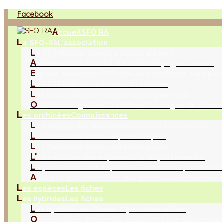
Facebook
A
ccueil
SFO RA
L
a SFO-RA
L'association
L
a SFO Rhône-Alpes
Sa raison d'être !
A
dhésion à la SFO-RA via la FFO
Rejoignez nous !
E
space adhérents SFO-RA
Les avantages à être a
L
a FFO
Fédération France Orchidées
L
es bulletins
Une mine de renseignements
O
SRA (ouvrage)
Les Orchidées Sauvages de Rhône
L
es orchidées
Connaissances
L
a biologie des orchidées
Connaitre l'essentiel
L
es floraisons (ordre alphabétique)
L
es floraisons (ordre chronologique)
L'
abondance des espèces
(Par départements)
L
a protection des espèces
(Classement protection
A
ide à la détermination des orchidées
Recherche m
L
es espèces
Les fiches
L
es hybrides
Les fiches
L
es hybrides en Rhône-Alpes
Généralités
O
bservations d'hybrides en RA
Liste par départem