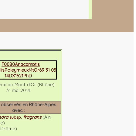
eux-au-Mont-d'Or (Rhône)
31 mai 2014
 observés en Rhône-Alpes
avec :
hora
fragrans
(Ain,
subsp.
ne)
(Drôme)