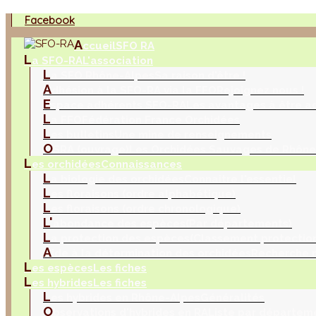
Facebook
A
ccueil
SFO RA
L
a SFO-RA
L'association
L
a SFO Rhône-Alpes
Sa raison d'être !
A
dhésion à la SFO-RA via la FFO
Rejoignez nous !
E
space adhérents SFO-RA
Les avantages à être a
L
a FFO
Fédération France Orchidées
L
es bulletins
Une mine de renseignements
O
SRA (ouvrage)
Les Orchidées Sauvages de Rhône
L
es orchidées
Connaissances
L
a biologie des orchidées
Connaitre l'essentiel
L
es floraisons (ordre alphabétique)
L
es floraisons (ordre chronologique)
L'
abondance des espèces
(Par départements)
L
a protection des espèces
(Classement protection
A
ide à la détermination des orchidées
Recherche m
L
es espèces
Les fiches
L
es hybrides
Les fiches
L
es hybrides en Rhône-Alpes
Généralités
O
bservations d'hybrides en RA
Liste par départem