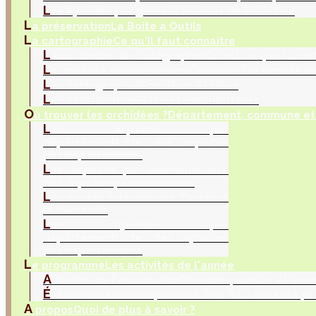
L
es hybrides par genres
Tableaux de sélection
L
a préservation
La Boite à Outils
L
a cartographie
Ce qu'il faut connaitre
L
es activités de cartographie
Qu'est ce que la car
L
a collecte d’observations
Collecter les donnés na
L
es cartographes
Fonctions et rôles
L
es contributions
Bilan et contributeurs
O
ù trouver les orchidées ?
Département, commune et 
L
es espèces par
département
Liste des espèces
par départements
L
es espèces par commune
Liste
des espèces par communes
L
es cartes interactives
Cartes à
la demande
L
es hybrides par
département
Liste des hybrides
par départements
L
e programme
Les activités de l'année
A
ctivités de l'association
Réunions, sorties et inve
É
vènements orchidophiles
La SFO RA a recensé po
A
propos
Quoi de plus à savoir ?