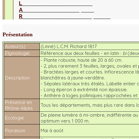
L
es nouveautés
Quoi de neuf ?
A
utres sites
Liens orchidophiles
R
éalisation du site
(Auteurs et photos)
Présentation
Auteur(s)
(Linné) L.C.M. Richard 1817
Étymologie
Référence aux deux feuilles - en latin :
bi
(deux
- Plante robuste, haute de 20 à 60 cm.
- 2, plus rarement 3 feuilles, larges, ovales 
- Bractées larges et courtes. Inflorescence lâ
Description
blanchâtres à jaune-verdâtre.
- Sépales latéraux très étalés. Labelle entier
- Long éperon à extrémité non épaissie.
- Anthère à loges polliniques rapprochées et 
Présence en
Tous les départements, mais plus rare dans la
Rhône-Alpes
De pleine lumière à mi-ombre, indifférente au t
Écologie
optimum vers 1 000 m.
Floraison
Mai à août