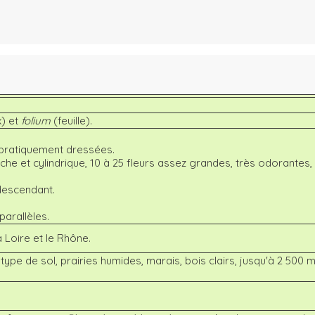
) et
folium
(feuille).
et pratiquement dressées.
che et cylindrique, 10 à 25 fleurs assez grandes, très odorantes,
 descendant.
parallèles.
 Loire et le Rhône.
ype de sol, prairies humides, marais, bois clairs, jusqu'à 2 500 m