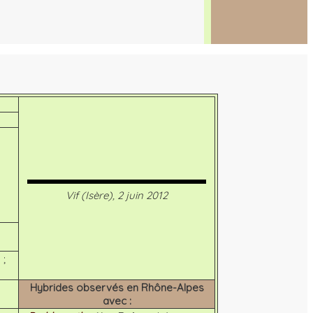
Vif (Isère), 2 juin 2012
 ;
Hybrides observés en Rhône-Alpes
avec :