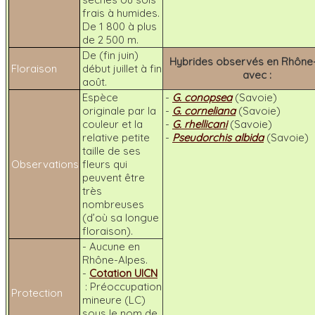
frais à humides.
De 1 800 à plus
de 2 500 m.
De (fin juin)
Hybrides observés en Rhône
Floraison
début juillet à fin
avec :
août.
Espèce
-
G. conopsea
(Savoie)
originale par la
-
G. corneliana
(Savoie)
couleur et la
-
G. rhellicani
(Savoie)
relative petite
-
Pseudorchis albida
(Savoie)
taille de ses
Observations
fleurs qui
peuvent être
très
nombreuses
(d’où sa longue
floraison).
- Aucune en
Rhône-Alpes.
-
Cotation UICN
: Préoccupation
Protection
mineure (LC)
sous le nom de