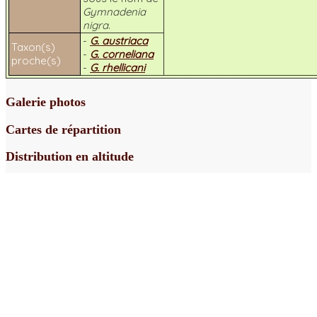
Gymnadenia
nigra
.
-
G. austriaca
Taxon(s)
-
G. corneliana
proche(s)
-
G. rhellicani
Galerie photos
Cartes de répartition
Distribution en altitude