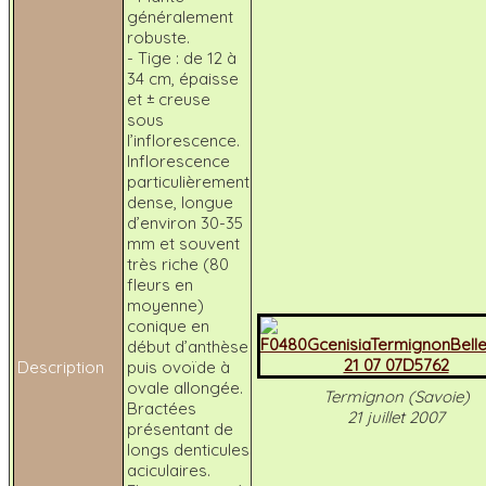
généralement
robuste.
- Tige : de 12 à
34 cm, épaisse
et ± creuse
sous
l’inflorescence.
Inflorescence
particulièrement
dense, longue
d’environ 30-35
mm et souvent
très riche (80
fleurs en
moyenne)
conique en
début d’anthèse
Description
puis ovoïde à
ovale allongée.
Termignon (Savoie)
Bractées
21 juillet 2007
présentant de
longs denticules
aciculaires.