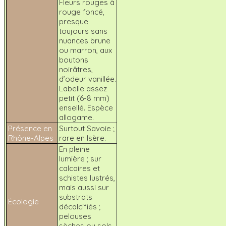
Fleurs rouges à
rouge foncé,
presque
toujours sans
nuances brune
ou marron, aux
boutons
noirâtres,
d’odeur vanillée.
Labelle assez
petit (6-8 mm)
ensellé. Espèce
allogame.
Présence en
Surtout Savoie ;
Rhône-Alpes
rare en Isère.
En pleine
lumière ; sur
calcaires et
schistes lustrés,
mais aussi sur
substrats
Écologie
décalcifiés ;
pelouses
sèches ou sols