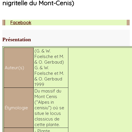
nigritelle du Mont-Cenis)
Facebook
Présentation
(G. & W.
Foelsche et M.
& O. Gerbaud)
Auteur(s)
G. & W.
Foelsche et M.
& O. Gerbaud
1999
Du massif du
Mont Cenis
(“Alpes in
Étymologie
cenisiu”) où se
situe le locus
classicus de
cette plante.
- Plante