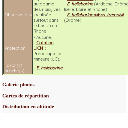
autogame
-
E. helleborine
(Ardèche, Drôme
des ripisylves,
Isère, Loire et Rhône)
Observations
localisée
-
E. helleborine
tremolsii
subsp.
surtout dans
(Drôme)
le bassin du
Rhône
- Aucune.
-
Cotation
Protection
UICN
:
Préoccupation
mineure (LC).
Taxon(s)
-
E. helleborine
proche(s)
Galerie photos
Cartes de répartition
Distribution en altitude