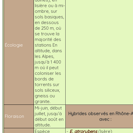
lisière ou à mi-
ombre, sur
sols basiques,
en dessous
de 250 m, où
se trouve la
majorité des
Écologie
stations En
altitude, dans
les Alpes,
jusqu’à 1 400
m où il peut
coloniser les
bords de
torrents sur
sols siliceux,
gneiss ou
granite.
Mi-juin, début
juillet, jusqu’à
Hybrides observés en Rhône-A
Floraison
début août en
avec :
altitude.
Espèce
-
E. atrorubens
(Isère)