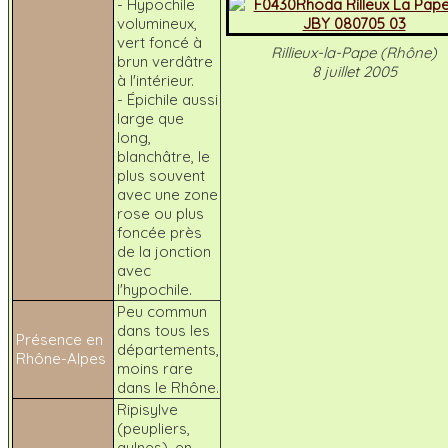
- Hypochile
volumineux,
vert foncé à
Rillieux-la-Pape (Rhône)
brun verdâtre
8 juillet 2005
à l'intérieur.
- Épichile aussi
large que
long,
blanchâtre, le
plus souvent
avec une zone
rose ou plus
foncée près
de la jonction
avec
l'hypochile.
Peu commun
dans tous les
Présence en
départements,
Rhône-Alpes
moins rare
dans le Rhône.
Ripisylve
(peupliers,
aulnes), en