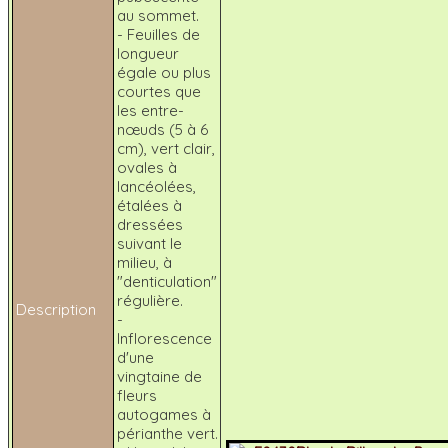
au sommet.
- Feuilles de
longueur
égale ou plus
courtes que
les entre-
nœuds (5 à 6
cm), vert clair,
ovales à
lancéolées,
étalées à
dressées
suivant le
milieu, à
"denticulation"
régulière.
Description
-
Inflorescence
d'une
vingtaine de
fleurs
autogames à
périanthe vert.