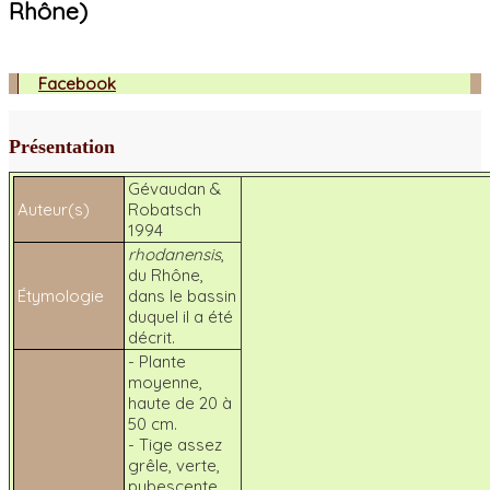
Rhône)
Facebook
Présentation
Gévaudan &
Auteur(s)
Robatsch
1994
rhodanensis
,
du Rhône,
Étymologie
dans le bassin
duquel il a été
décrit.
- Plante
moyenne,
haute de 20 à
50 cm.
- Tige assez
grêle, verte,
pubescente