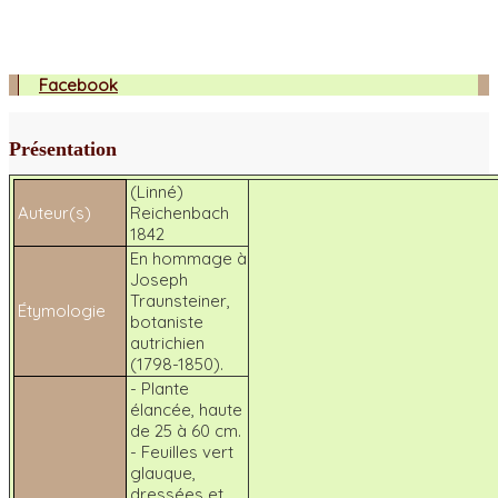
Facebook
Présentation
(Linné)
Auteur(s)
Reichenbach
1842
En hommage à
Joseph
Traunsteiner,
Étymologie
botaniste
autrichien
(1798-1850).
- Plante
élancée, haute
de 25 à 60 cm.
- Feuilles vert
glauque,
dressées et