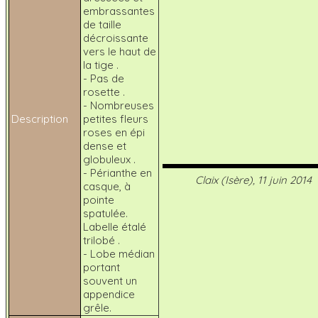
embrassantes
de taille
décroissante
vers le haut de
la tige .
- Pas de
rosette .
- Nombreuses
Description
petites fleurs
roses en épi
dense et
globuleux .
- Périanthe en
Claix (Isère), 11 juin 2014
casque, à
pointe
spatulée.
Labelle étalé
trilobé .
- Lobe médian
portant
souvent un
appendice
grêle.