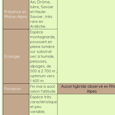
Ain, Drôme,
Isère, Savoie
Présence en
et Haute-
Rhône-Alpes
Savoie ; très
rare en
Ardèche.
Espèce
montagnarde,
poussant en
pleine lumière
sur substrat
Écologie
sec à humide,
pelouses,
alpages, de
500 à 2 700 m ;
optimum vers
1 600 m.
Fin mai à août
Aucun hybride observé en Rh
Floraison
selon l'altitude.
Alpes
Espèce très
caractéristique
et peu
variable,