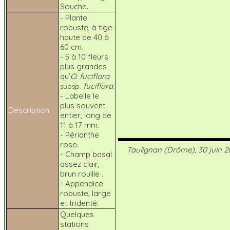
Souche.
- Plante
robuste, à tige
haute de 40 à
60 cm.
- 5 à 10 fleurs
plus grandes
qu’
O. fuciflora
fuciflora
.
subsp.
- Labelle le
plus souvent
Description
entier, long de
11 à 17 mm.
- Périanthe
rose.
Taulignan (Drôme), 30 juin 2
- Champ basal
assez clair,
brun rouille .
- Appendice
robuste, large
et tridenté.
Quelques
stations