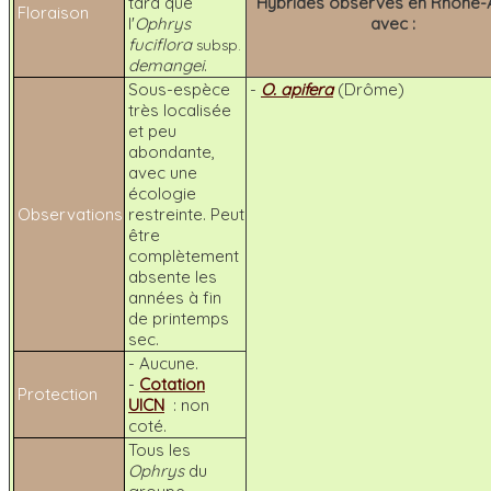
tard que
Hybrides observés en Rhône-
Floraison
l'
Ophrys
avec :
fuciflora
subsp.
demangei
.
Sous-espèce
-
O. apifera
(Drôme)
très localisée
et peu
abondante,
avec une
écologie
Observations
restreinte. Peut
être
complètement
absente les
années à fin
de printemps
sec.
- Aucune.
-
Cotation
Protection
UICN
: non
coté.
Tous les
Ophrys
du