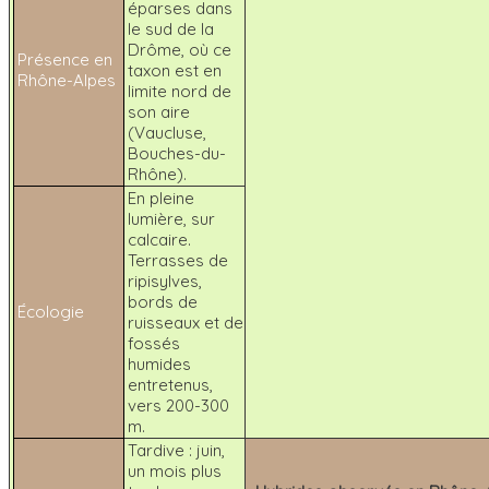
éparses dans
le sud de la
Drôme, où ce
Présence en
taxon est en
Rhône-Alpes
limite nord de
son aire
(Vaucluse,
Bouches-du-
Rhône).
En pleine
lumière, sur
calcaire.
Terrasses de
ripisylves,
bords de
Écologie
ruisseaux et de
fossés
humides
entretenus,
vers 200-300
m.
Tardive : juin,
un mois plus