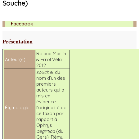
Souche)
Facebook
Présentation
Roland Martin
Auteur(s)
& Errol Véla
2012
souchei
, du
nom d’un des
premiers
auteurs qui a
mis en
évidence
Étymologie
l’originalité de
ce taxon par
rapport à
Ophrys
aegirtica
(du
Gers), Rémy