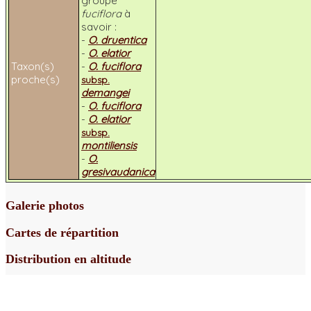
groupe
fuciflora
à
savoir :
-
O. druentica
-
O. elatior
Taxon(s)
-
O. fuciflora
proche(s)
subsp.
demangei
-
O. fuciflora
-
O. elatior
subsp.
montiliensis
-
O.
gresivaudanica
Galerie photos
Cartes de répartition
Distribution en altitude