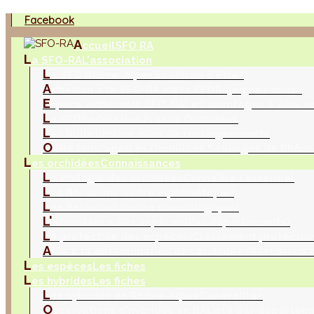
Facebook
A
ccueil
SFO RA
L
a SFO-RA
L'association
L
a SFO Rhône-Alpes
Sa raison d'être !
A
dhésion à la SFO-RA via la FFO
Rejoignez nous !
E
space adhérents SFO-RA
Les avantages à être a
L
a FFO
Fédération France Orchidées
L
es bulletins
Une mine de renseignements
O
SRA (ouvrage)
Les Orchidées Sauvages de Rhône
L
es orchidées
Connaissances
L
a biologie des orchidées
Connaitre l'essentiel
L
es floraisons (ordre alphabétique)
L
es floraisons (ordre chronologique)
L'
abondance des espèces
(Par départements)
L
a protection des espèces
(Classement protection
A
ide à la détermination des orchidées
Recherche m
L
es espèces
Les fiches
L
es hybrides
Les fiches
L
es hybrides en Rhône-Alpes
Généralités
O
bservations d'hybrides en RA
Liste par départem