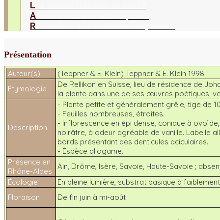
L
es nouveautés
Quoi de neuf ?
A
utres sites
Liens orchidophiles
R
éalisation du site
(Auteurs et photos)
Présentation
Auteur(s)
(Teppner & E. Klein) Teppner & E. Klein 1998
De Rellikon en Suisse, lieu de résidence de Joha
Étymologie
la plante dans une de ses œuvres poétiques, ve
- Plante petite et généralement grêle, tige de 1
- Feuilles nombreuses, étroites.
- Inflorescence en épi dense, conique à ovoïde
Description
noirâtre, à odeur agréable de vanille. Labelle a
bords présentant des denticules aciculaires.
- Espèce allogame.
Présence en
Ain, Drôme, Isère, Savoie, Haute-Savoie ; absent
Rhône-Alpes
Écologie
En pleine lumière, substrat basique à faiblemen
Floraison
De fin juin à mi-août