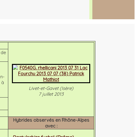
m de
un-
 à
Livet-et-Gavet (Isère)
7 juillet 2013
Hybrides observés en Rhône-Alpes
avec :