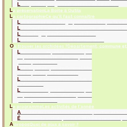
L
es hybrides par genres
Tableaux de sélection
L
a préservation
La Boite à Outils
L
a cartographie
Ce qu'il faut connaitre
L
es activités de cartographie
Qu'est ce que la car
L
a collecte d’observations
Collecter les donnés na
L
es cartographes
Fonctions et rôles
L
es contributions
Bilan et contributeurs
O
ù trouver les orchidées ?
Département, commune et 
L
es espèces par
département
Liste des espèces
par départements
L
es espèces par commune
Liste
des espèces par communes
L
es cartes interactives
Cartes à
la demande
L
es hybrides par
département
Liste des hybrides
par départements
L
e programme
Les activités de l'année
A
ctivités de l'association
Réunions, sorties et inve
É
vènements orchidophiles
La SFO RA a recensé po
A
propos
Quoi de plus à savoir ?