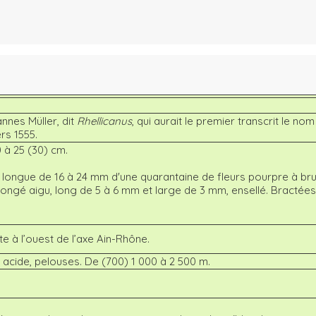
nnes Müller, dit
Rhellicanus
, qui aurait le premier transcrit le no
rs 1555.
0 à 25 (30) cm.
, longue de 16 à 24 mm d'une quarantaine de fleurs pourpre à br
llongé aigu, long de 5 à 6 mm et large de 3 mm, ensellé. Bractées
e à l’ouest de l’axe Ain-Rhône.
t acide, pelouses. De (700) 1 000 à 2 500 m.