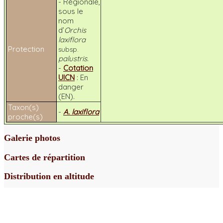
- Régionale,
sous le
nom
d’
Orchis
laxiflora
Protection
subsp.
palustris
.
-
Cotation
UICN
: En
danger
(EN).
Taxon(s)
-
A. laxiflora
proche(s)
Galerie photos
Cartes de répartition
Distribution en altitude