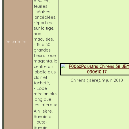
à 60 cm,
feuilles
linéaires-
lancéolées,
réparties
sur la tige,
non
maculées.
Description
- 15 à 30
grandes
fleurs rose
magenta, le
centre du
labelle plus
clair et
Chirens (Isère), 9 juin 2010
tacheté,
- Lobe
médian plus
long que
les latéraux.
Ain, Isère,
Savoie et
Haute-
Savoie.