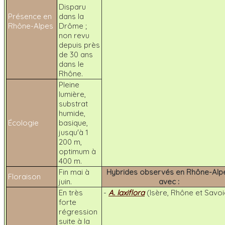
Disparu
Présence en
dans la
Rhône-Alpes
Drôme ;
non revu
depuis près
de 30 ans
dans le
Rhône.
Pleine
lumière,
substrat
humide,
Écologie
basique,
jusqu'à 1
200 m,
optimum à
400 m.
Fin mai à
Hybrides observés en Rhône-Alp
Floraison
juin.
avec :
En très
-
A. laxiflora
(Isère, Rhône et Savoi
forte
régression
suite à la