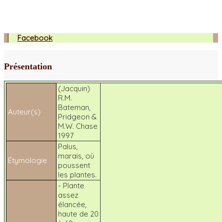
Facebook
Présentation
(Jacquin)
R.M.
Bateman,
Auteur(s)
Pridgeon &
M.W. Chase
1997
Palus
,
marais, où
Étymologie
poussent
les plantes.
- Plante
assez
élancée,
haute de 20