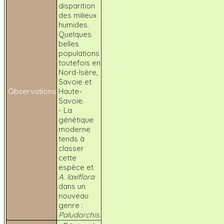
disparition
des milieux
humides.
Quelques
belles
populations
toutefois en
Nord-Isère,
Savoie et
Observations
Haute-
Savoie.
- La
génétique
moderne
tends à
classer
cette
espèce et
A. laxiflora
dans un
nouveau
genre :
Paludorchis
.