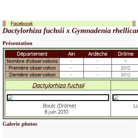
Facebook
Dactylorhiza fuchsii x Gymnadenia rhellica
Présentation
Département
Ain
Ardèche
Drôme
Nombre d'observations
-
-
1
Première observation
-
-
2012
Dernière observation
-
-
2012
Dactylorhiza fuchsii
Boulc (Drôme)
L
8 juin 2010
Galerie photos