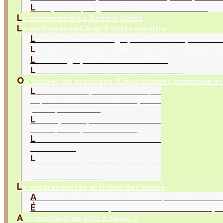
L
es hybrides par genres
Tableaux de sélection
L
a préservation
La Boite à Outils
L
a cartographie
Ce qu'il faut connaitre
L
es activités de cartographie
Qu'est ce que la car
L
a collecte d’observations
Collecter les donnés na
L
es cartographes
Fonctions et rôles
L
es contributions
Bilan et contributeurs
O
ù trouver les orchidées ?
Département, commune et 
L
es espèces par
département
Liste des espèces
par départements
L
es espèces par commune
Liste
des espèces par communes
L
es cartes interactives
Cartes à
la demande
L
es hybrides par
département
Liste des hybrides
par départements
L
e programme
Les activités de l'année
A
ctivités de l'association
Réunions, sorties et inve
É
vènements orchidophiles
La SFO RA a recensé po
A
propos
Quoi de plus à savoir ?