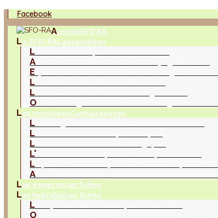
Facebook
A
ccueil
SFO RA
L
a SFO-RA
L'association
L
a SFO Rhône-Alpes
Sa raison d'être !
A
dhésion à la SFO-RA via la FFO
Rejoignez nous !
E
space adhérents SFO-RA
Les avantages à être a
L
a FFO
Fédération France Orchidées
L
es bulletins
Une mine de renseignements
O
SRA (ouvrage)
Les Orchidées Sauvages de Rhône
L
es orchidées
Connaissances
L
a biologie des orchidées
Connaitre l'essentiel
L
es floraisons (ordre alphabétique)
L
es floraisons (ordre chronologique)
L'
abondance des espèces
(Par départements)
L
a protection des espèces
(Classement protection
A
ide à la détermination des orchidées
Recherche m
L
es espèces
Les fiches
L
es hybrides
Les fiches
L
es hybrides en Rhône-Alpes
Généralités
O
bservations d'hybrides en RA
Liste par départem