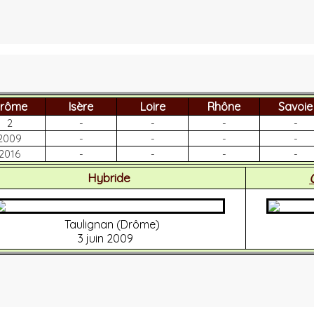
rôme
Isère
Loire
Rhône
Savoie
2
-
-
-
-
2009
-
-
-
-
2016
-
-
-
-
Hybride
Taulignan (Drôme)
3 juin 2009