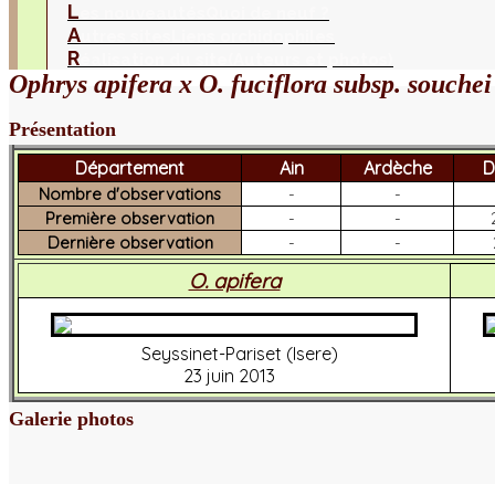
L
es nouveautés
Quoi de neuf ?
A
utres sites
Liens orchidophiles
R
éalisation du site
(Auteurs et photos)
Ophrys apifera x O. fuciflora subsp. souchei
Présentation
Département
Ain
Ardèche
D
Nombre d'observations
-
-
Première observation
-
-
Dernière observation
-
-
O. apifera
Seyssinet-Pariset (Isere)
23 juin 2013
Galerie photos