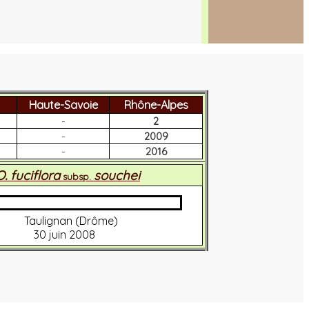
Haute-Savoie
Rhône-Alpes
-
2
-
2009
-
2016
O. fuciflora
souchei
subsp.
Taulignan (Drôme)
30 juin 2008