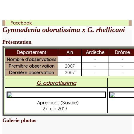
Facebook
Gymnadenia odoratissima x G. rhellicani
Présentation
Département
Ain
Ardèche
Drôme
Nombre d'observations
1
-
-
Première observation
2007
-
-
Dernière observation
2007
-
-
G. odoratissima
Apremont (Savoie)
27 juin 2013
Galerie photos