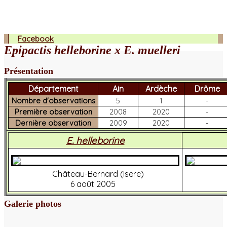
Facebook
Epipactis helleborine x E. muelleri
Présentation
Département
Ain
Ardèche
Drôme
Nombre d'observations
5
1
-
Première observation
2008
2020
-
Dernière observation
2009
2020
-
E. helleborine
Château-Bernard (Isere)
6 août 2005
Galerie photos