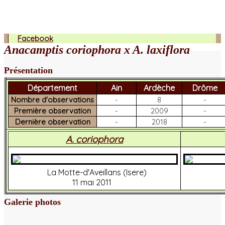
Facebook
Anacamptis coriophora x A. laxiflora
Présentation
Département
Ain
Ardèche
Drôme
Nombre d'observations
-
8
-
Première observation
-
2009
-
Dernière observation
-
2018
-
A. coriophora
La Motte-d'Aveillans (Isere)
11 mai 2011
Galerie photos