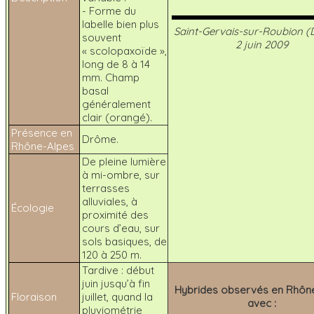
- Forme du
labelle bien plus
Saint-Gervais-sur-Roubion (
souvent
2 juin 2009
« scolopaxoïde »,
long de 8 à 14
mm. Champ
basal
généralement
clair (orangé).
Présence en
Drôme.
Rhône-Alpes
De pleine lumière
à mi-ombre, sur
terrasses
alluviales, à
Écologie
proximité des
cours d’eau, sur
sols basiques, de
120 à 250 m.
Tardive : début
juin jusqu’à fin
Hybrides observés en Rhôn
Floraison
juillet, quand la
avec :
pluviométrie