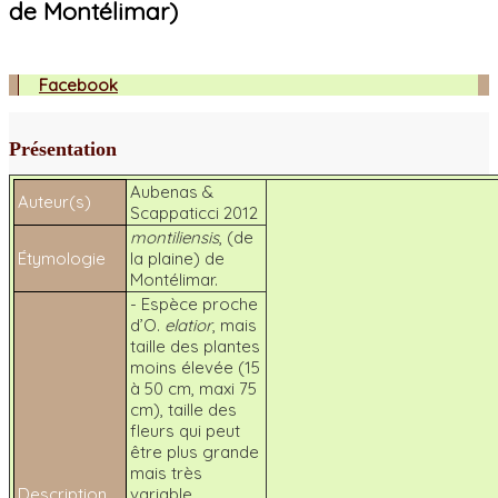
de Montélimar)
Facebook
Présentation
Aubenas &
Auteur(s)
Scappaticci 2012
montiliensis
, (de
Étymologie
la plaine) de
Montélimar.
- Espèce proche
d’O.
elatior
, mais
taille des plantes
moins élevée (15
à 50 cm, maxi 75
cm), taille des
fleurs qui peut
être plus grande
mais très
Description
variable .