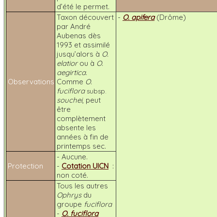
d’été le permet.
Taxon découvert
-
O. apifera
(Drôme)
par André
Aubenas dès
1993 et assimilé
jusqu’alors à
O.
elatior
ou à
O.
aegirtica
.
Observations
Comme
O.
fuciflora
subsp.
souchei
, peut
être
complètement
absente les
années à fin de
printemps sec.
- Aucune.
Protection
-
Cotation UICN
:
non coté.
Tous les autres
Ophrys
du
groupe
fuciflora
-
O. fuciflora