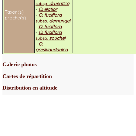
druentica
subsp.
-
O. elatior
Taxon(s)
-
O. fuciflora
proche(s)
demangei
subsp.
-
O. fuciflora
-
O. fuciflora
souchei
subsp.
-
O.
gresivaudanica
Galerie photos
Cartes de répartition
Distribution en altitude