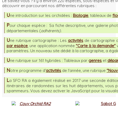
Le saviez-vous ? Il y a environ 220 espèces, sous-espèces et 
découvrir en parcourant nos différentes rubriques :
U
ne introduction sur les orchidées :
Biologie
, tableaux de
flo
P
our chaque espèce : Sa fiche descriptive, une galerie photo
départementales (
adhérents).
U
ne rubrique cartographie : Les
activités
de cartographie a
par espèce
, une application nommée
"Carte à la demande"
v
paramètres. Un nouveau site dédié à la cartographie, a éga
U
ne rubrique sur 161 hybrides : Tableaux par
genres
et
dépa
N
otre programme d'
activités
de l'année, une rubrique
"Nouv
L
a SFO RA a également réalisé en 2017 une seconde éditio
itinéraires de randonnées sur les huit départements, vous
spammeurs. Vous devez activer le JavaScript pour la visualis