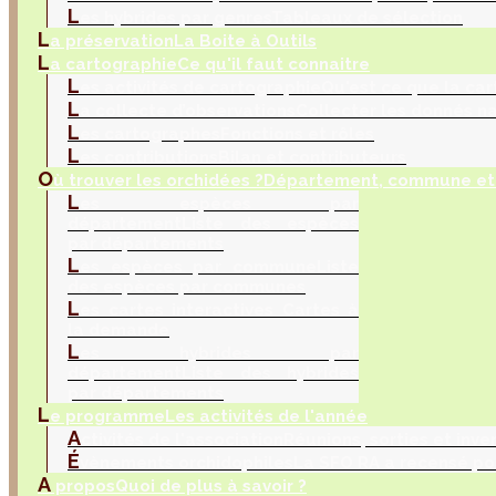
L
es hybrides par genres
Tableaux de sélection
L
a préservation
La Boite à Outils
L
a cartographie
Ce qu'il faut connaitre
L
es activités de cartographie
Qu'est ce que la car
L
a collecte d’observations
Collecter les donnés na
L
es cartographes
Fonctions et rôles
L
es contributions
Bilan et contributeurs
O
ù trouver les orchidées ?
Département, commune et 
L
es espèces par
département
Liste des espèces
par départements
L
es espèces par commune
Liste
des espèces par communes
L
es cartes interactives
Cartes à
la demande
L
es hybrides par
département
Liste des hybrides
par départements
L
e programme
Les activités de l'année
A
ctivités de l'association
Réunions, sorties et inve
É
vènements orchidophiles
La SFO RA a recensé po
A
propos
Quoi de plus à savoir ?