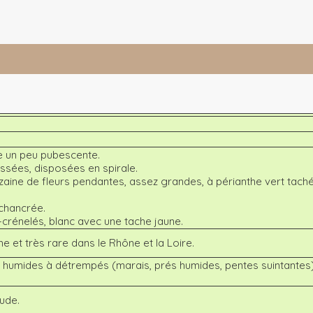
ge un peu pubescente.
essées, disposées en spirale.
zaine de fleurs pendantes, assez grandes, à périanthe vert tach
chancrée.
s-crénelés, blanc avec une tache jaune.
 et très rare dans le Rhône et la Loire.
ux humides à détrempés (marais, prés humides, pentes suintantes)
tude.