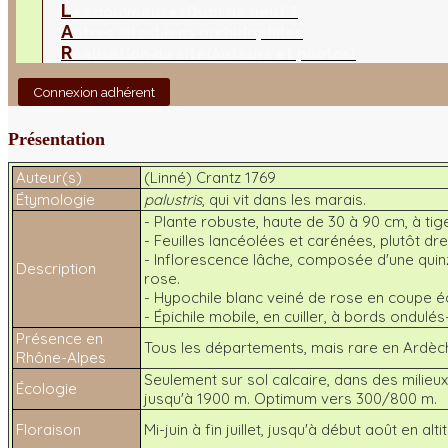
L
es nouveautés
Quoi de neuf ?
A
utres sites
Liens orchidophiles
R
éalisation du site
(Auteurs et photos)
Connexion adhérent
Présentation
Auteur(s)
(Linné) Crantz 1769
Étymologie
palustris
, qui vit dans les marais.
- Plante robuste, haute de 30 à 90 cm, à ti
- Feuilles lancéolées et carénées, plutôt dr
- Inflorescence lâche, composée d'une quin
Description
rose.
- Hypochile blanc veiné de rose en coupe é
- Épichile mobile, en cuiller, à bords ondulé
Présence en
Tous les départements, mais rare en Ardèche
Rhône-Alpes
Seulement sur sol calcaire, dans des milie
Écologie
jusqu'à 1900 m. Optimum vers 300/800 m.
Floraison
Mi-juin à fin juillet, jusqu'à début août en alti