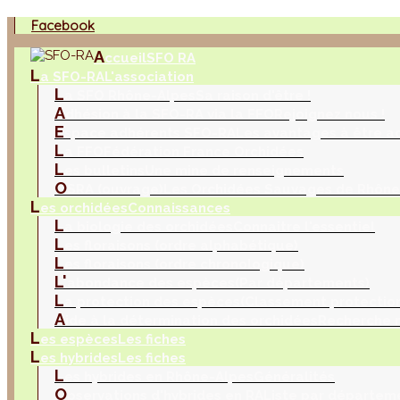
Facebook
A
ccueil
SFO RA
L
a SFO-RA
L'association
L
a SFO Rhône-Alpes
Sa raison d'être !
A
dhésion à la SFO-RA via la FFO
Rejoignez nous !
E
space adhérents SFO-RA
Les avantages à être a
L
a FFO
Fédération France Orchidées
L
es bulletins
Une mine de renseignements
O
SRA (ouvrage)
Les Orchidées Sauvages de Rhône
L
es orchidées
Connaissances
L
a biologie des orchidées
Connaitre l'essentiel
L
es floraisons (ordre alphabétique)
L
es floraisons (ordre chronologique)
L'
abondance des espèces
(Par départements)
L
a protection des espèces
(Classement protection
A
ide à la détermination des orchidées
Recherche m
L
es espèces
Les fiches
L
es hybrides
Les fiches
L
es hybrides en Rhône-Alpes
Généralités
O
bservations d'hybrides en RA
Liste par départem