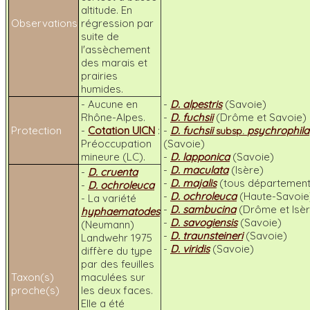
altitude. En
Observations
régression par
suite de
l'assèchement
des marais et
prairies
humides.
- Aucune en
-
D. alpestris
(Savoie)
Rhône-Alpes.
-
D. fuchsii
(Drôme et Savoie)
Protection
-
Cotation UICN
:
-
D. fuchsii
psychrophila
subsp.
Préoccupation
(Savoie)
mineure (LC).
-
D. lapponica
(Savoie)
-
D. maculata
(Isère)
-
D. cruenta
-
D. majalis
(tous département
-
D. ochroleuca
-
D. ochroleuca
(Haute-Savoie
- La variété
-
D. sambucina
(Drôme et Isèr
hyphaematodes
-
D. savogiensis
(Savoie)
(Neumann)
-
D. traunsteineri
(Savoie)
Landwehr 1975
-
D. viridis
(Savoie)
diffère du type
par des feuilles
Taxon(s)
maculées sur
proche(s)
les deux faces.
Elle a été