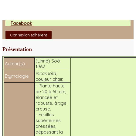
Facebook
Connexion adhérent
Présentation
(Linné) Soó
Auteur(s)
1962
incarnata
,
Étymologie
couleur chair.
- Plante haute
de 20 à 60 cm,
élancée et
robuste, à tige
creuse.
- Feuilles
supérieures
dressées,
dépassant la