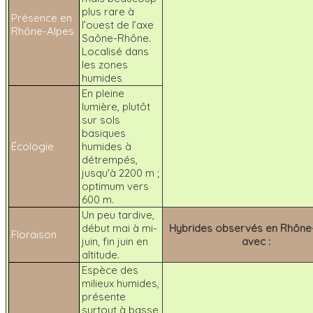
plus rare à
Présence en
l’ouest de l’axe
Rhône-Alpes
Saône-Rhône.
Localisé dans
les zones
humides
En pleine
lumière, plutôt
sur sols
basiques
Écologie
humides à
détrempés,
jusqu'à 2200 m ;
optimum vers
600 m.
Un peu tardive,
début mai à mi-
Hybrides observés en Rhône
Floraison
juin, fin juin en
avec :
altitude.
Espèce des
milieux humides,
présente
surtout à basse