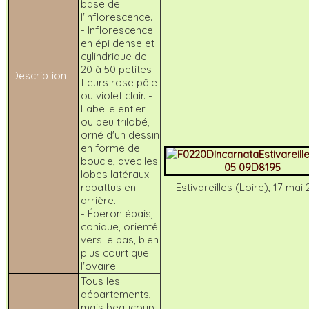
base de
l'inflorescence.
- Inflorescence
en épi dense et
cylindrique de
20 à 50 petites
Description
fleurs rose pâle
ou violet clair. -
Labelle entier
ou peu trilobé,
orné d'un dessin
en forme de
boucle, avec les
lobes latéraux
rabattus en
Estivareilles (Loire), 17 mai
arrière.
- Éperon épais,
conique, orienté
vers le bas, bien
plus court que
l'ovaire.
Tous les
départements,
mais beaucoup