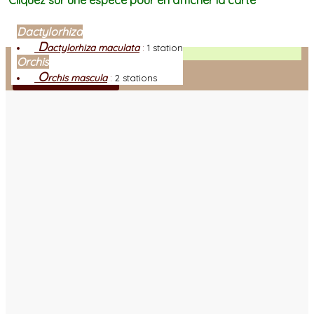
Cliquez sur une espèce pour en afficher la carte
Dactylorhiza
D
actylorhiza maculata
:
1 station
Facebook
Orchis
O
rchis mascula
:
2 stations
Connexion adhérent