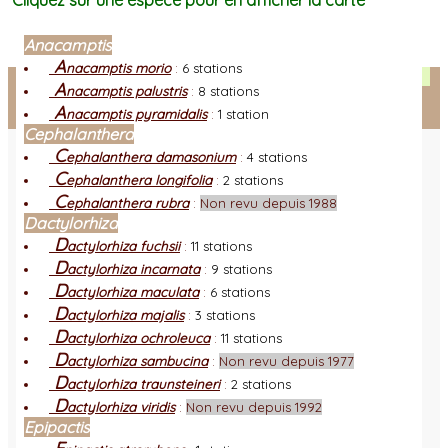
Cliquez sur une espèce pour en afficher la carte
Anacamptis
A
nacamptis morio
:
6 stations
Facebook
A
nacamptis palustris
:
8 stations
A
nacamptis pyramidalis
:
1 station
Connexion adhérent
Cephalanthera
C
ephalanthera damasonium
:
4 stations
C
ephalanthera longifolia
:
2 stations
C
ephalanthera rubra
:
Non revu depuis 1988
Dactylorhiza
D
actylorhiza fuchsii
:
11 stations
D
actylorhiza incarnata
:
9 stations
D
actylorhiza maculata
:
6 stations
D
actylorhiza majalis
:
3 stations
D
actylorhiza ochroleuca
:
11 stations
D
actylorhiza sambucina
:
Non revu depuis 1977
D
actylorhiza traunsteineri
:
2 stations
D
actylorhiza viridis
:
Non revu depuis 1992
Epipactis