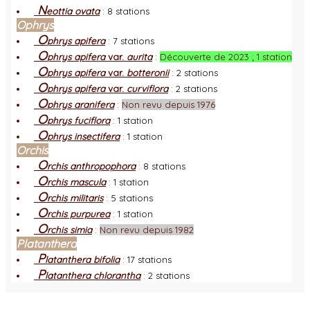
N
eottia ovata
:
8 stations
Ophrys
O
phrys apifera
:
7 stations
O
phrys apifera
var.
aurita
:
Découverte de 2023 ; 1 station
O
phrys apifera
var.
botteronii
:
2 stations
O
phrys apifera
var.
curviflora
:
2 stations
O
phrys aranifera
:
Non revu depuis 1976
O
phrys fuciflora
:
1 station
O
phrys insectifera
:
1 station
Orchis
O
rchis anthropophora
:
8 stations
O
rchis mascula
:
1 station
O
rchis militaris
:
5 stations
O
rchis purpurea
:
1 station
O
rchis simia
:
Non revu depuis 1982
Platanthera
P
latanthera bifolia
:
17 stations
P
latanthera chlorantha
:
2 stations