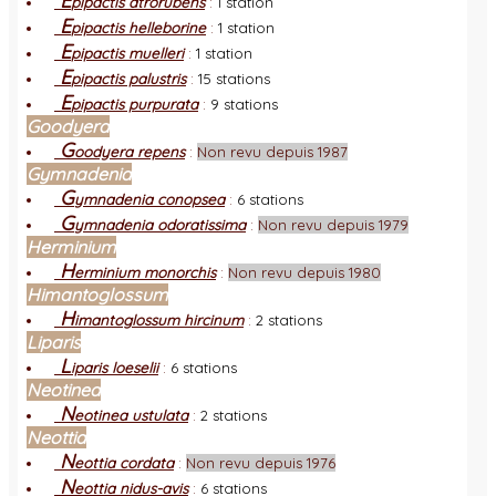
E
pipactis atrorubens
:
1 station
E
pipactis helleborine
:
1 station
E
pipactis muelleri
:
1 station
E
pipactis palustris
:
15 stations
E
pipactis purpurata
:
9 stations
Goodyera
G
oodyera repens
:
Non revu depuis 1987
Gymnadenia
G
ymnadenia conopsea
:
6 stations
G
ymnadenia odoratissima
:
Non revu depuis 1979
Herminium
H
erminium monorchis
:
Non revu depuis 1980
Himantoglossum
H
imantoglossum hircinum
:
2 stations
Liparis
L
iparis loeselii
:
6 stations
Neotinea
N
eotinea ustulata
:
2 stations
Neottia
N
eottia cordata
:
Non revu depuis 1976
N
eottia nidus-avis
:
6 stations