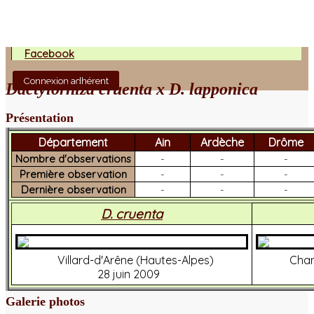
Facebook
Connexion adhérent
Dactylorhiza cruenta x D. lapponica
Présentation
Département
Ain
Ardèche
Drôme
Nombre d'observations
-
-
-
Première observation
-
-
-
Dernière observation
-
-
-
D. cruenta
Villard-d'Arêne (Hautes-Alpes)
Cham
28 juin 2009
Galerie photos