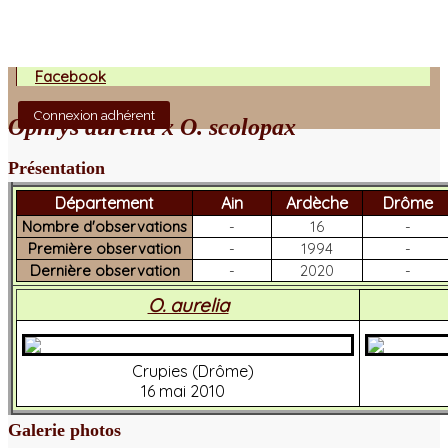
Facebook
Connexion adhérent
Ophrys aurelia x O. scolopax
Présentation
Département
Ain
Ardèche
Drôme
Nombre d'observations
-
16
-
Première observation
-
1994
-
Dernière observation
-
2020
-
O. aurelia
Crupies (Drôme)
16 mai 2010
Galerie photos