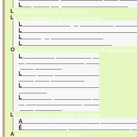
L
es hybrides par genres
Tableaux de sélection
L
a préservation
La Boite à Outils
L
a cartographie
Ce qu'il faut connaitre
L
es activités de cartographie
Qu'est ce que la car
L
a collecte d’observations
Collecter les donnés na
L
es cartographes
Fonctions et rôles
L
es contributions
Bilan et contributeurs
O
ù trouver les orchidées ?
Département, commune et 
L
es espèces par
département
Liste des espèces
par départements
L
es espèces par commune
Liste
des espèces par communes
L
es cartes interactives
Cartes à
la demande
L
es hybrides par
département
Liste des hybrides
par départements
L
e programme
Les activités de l'année
A
ctivités de l'association
Réunions, sorties et inve
É
vènements orchidophiles
La SFO RA a recensé po
A
propos
Quoi de plus à savoir ?