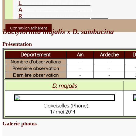
L
es nouveautés
Quoi de neuf ?
A
utres sites
Liens orchidophiles
R
éalisation du site
(Auteurs et photos)
Connexion adhérent
Dactylorhiza majalis x D. sambucina
Présentation
Département
Ain
Ardèche
D
Nombre d'observations
-
-
Première observation
-
-
Dernière observation
-
-
D. majalis
Claveisolles (Rhône)
17 mai 2014
Galerie photos