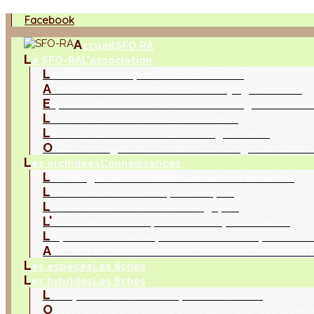
Facebook
A
ccueil
SFO RA
L
a SFO-RA
L'association
L
a SFO Rhône-Alpes
Sa raison d'être !
A
dhésion à la SFO-RA via la FFO
Rejoignez nous !
E
space adhérents SFO-RA
Les avantages à être a
L
a FFO
Fédération France Orchidées
L
es bulletins
Une mine de renseignements
O
SRA (ouvrage)
Les Orchidées Sauvages de Rhône
L
es orchidées
Connaissances
L
a biologie des orchidées
Connaitre l'essentiel
L
es floraisons (ordre alphabétique)
L
es floraisons (ordre chronologique)
L'
abondance des espèces
(Par départements)
L
a protection des espèces
(Classement protection
A
ide à la détermination des orchidées
Recherche m
L
es espèces
Les fiches
L
es hybrides
Les fiches
L
es hybrides en Rhône-Alpes
Généralités
O
bservations d'hybrides en RA
Liste par départem