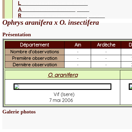
L
es nouveautés
Quoi de neuf ?
A
utres sites
Liens orchidophiles
R
éalisation du site
(Auteurs et photos)
Ophrys aranifera x O. insectifera
Présentation
Département
Ain
Ardèche
D
Nombre d'observations
-
-
Première observation
-
-
Dernière observation
-
-
O. aranifera
Vif (Isere)
7 mai 2006
Galerie photos