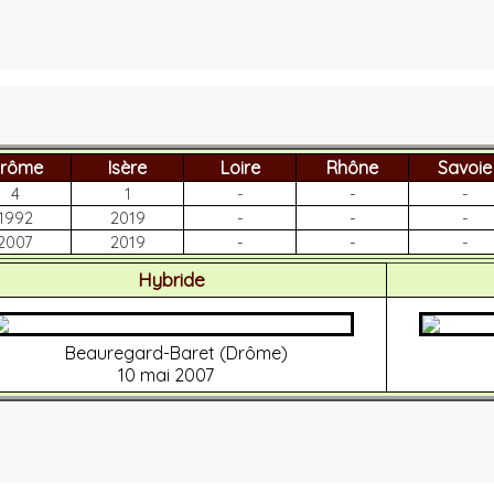
rôme
Isère
Loire
Rhône
Savoie
4
1
-
-
-
1992
2019
-
-
-
2007
2019
-
-
-
Hybride
Beauregard-Baret (Drôme)
10 mai 2007