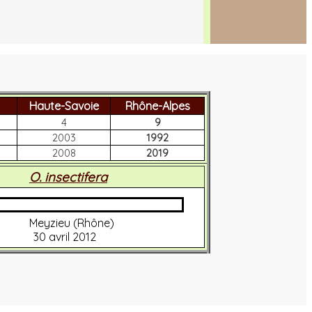
Haute-Savoie
Rhône-Alpes
4
9
2003
1992
2008
2019
O. insectifera
Meyzieu (Rhône)
30 avril 2012