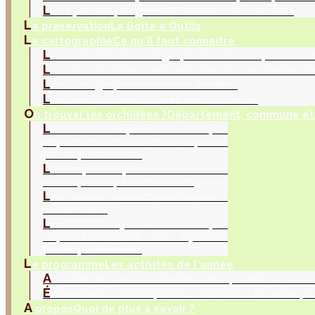
L
es hybrides par genres
Tableaux de sélection
L
a préservation
La Boite à Outils
L
a cartographie
Ce qu'il faut connaitre
L
es activités de cartographie
Qu'est ce que la car
L
a collecte d’observations
Collecter les donnés na
L
es cartographes
Fonctions et rôles
L
es contributions
Bilan et contributeurs
O
ù trouver les orchidées ?
Département, commune et 
L
es espèces par
département
Liste des espèces
par départements
L
es espèces par commune
Liste
des espèces par communes
L
es cartes interactives
Cartes à
la demande
L
es hybrides par
département
Liste des hybrides
par départements
L
e programme
Les activités de l'année
A
ctivités de l'association
Réunions, sorties et inve
É
vènements orchidophiles
La SFO RA a recensé po
A
propos
Quoi de plus à savoir ?