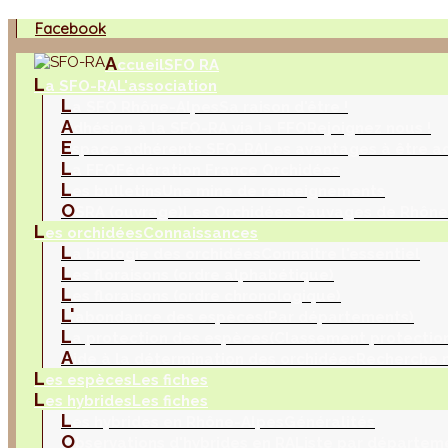
Facebook
A
ccueil
SFO RA
L
a SFO-RA
L'association
L
a SFO Rhône-Alpes
Sa raison d'être !
A
dhésion à la SFO-RA via la FFO
Rejoignez nous !
E
space adhérents SFO-RA
Les avantages à être a
L
a FFO
Fédération France Orchidées
L
es bulletins
Une mine de renseignements
O
SRA (ouvrage)
Les Orchidées Sauvages de Rhône
L
es orchidées
Connaissances
L
a biologie des orchidées
Connaitre l'essentiel
L
es floraisons (ordre alphabétique)
L
es floraisons (ordre chronologique)
L'
abondance des espèces
(Par départements)
L
a protection des espèces
(Classement protection
A
ide à la détermination des orchidées
Recherche m
L
es espèces
Les fiches
L
es hybrides
Les fiches
L
es hybrides en Rhône-Alpes
Généralités
O
bservations d'hybrides en RA
Liste par départem