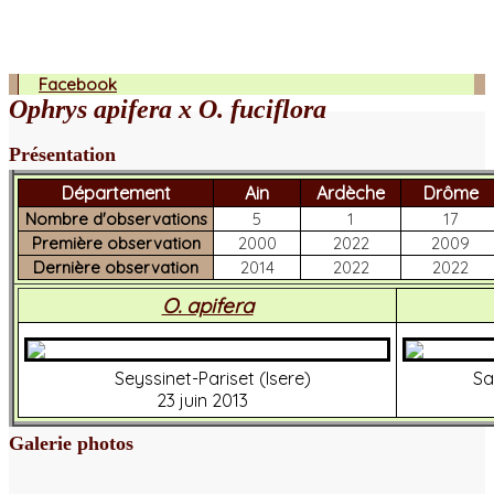
Facebook
Ophrys apifera x O. fuciflora
Présentation
Département
Ain
Ardèche
Drôme
Nombre d'observations
5
1
17
Première observation
2000
2022
2009
Dernière observation
2014
2022
2022
O. apifera
Seyssinet-Pariset (Isere)
Sa
23 juin 2013
Galerie photos