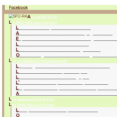
Facebook
A
ccueil
SFO RA
L
a SFO-RA
L'association
L
a SFO Rhône-Alpes
Sa raison d'être !
A
dhésion à la SFO-RA via la FFO
Rejoignez nous !
E
space adhérents SFO-RA
Les avantages à être a
L
a FFO
Fédération France Orchidées
L
es bulletins
Une mine de renseignements
O
SRA (ouvrage)
Les Orchidées Sauvages de Rhône
L
es orchidées
Connaissances
L
a biologie des orchidées
Connaitre l'essentiel
L
es floraisons (ordre alphabétique)
L
es floraisons (ordre chronologique)
L'
abondance des espèces
(Par départements)
L
a protection des espèces
(Classement protection
A
ide à la détermination des orchidées
Recherche m
L
es espèces
Les fiches
L
es hybrides
Les fiches
L
es hybrides en Rhône-Alpes
Généralités
O
bservations d'hybrides en RA
Liste par départem