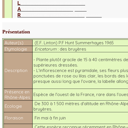
L
es nouveautés
Quoi de neuf ?
A
utres sites
Liens orchidophiles
R
éalisation du site
(Auteurs et photos)
Présentation
Auteur(s)
(E.F. Linton) P.F Hunt Summerhayes 1965
Étymologie
Ericetorum
: des bruyères
- Plante plutôt gracile de 15 à 40 centimètres de 
supérieures dressées.
Description
- L'inflorescence est pyramidale, ses fleurs plu
ponctuées de rose ou lilas clair, les bords des l
presque aussi long que l'ovaire, la labelle allon
Présence en
Espèce de l'ouest de la France, rare dans l'oues
Rhône-Alpes
De 300 à 1 500 mètres d'altitude en Rhône-Alpe
Écologie
bruyères.
Floraison
Fin mai à fin juin
Cette espèce reconnue récemment en Rhône-Alpe