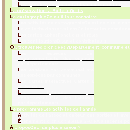
L
es hybrides par genres
Tableaux de sélection
L
a préservation
La Boite à Outils
L
a cartographie
Ce qu'il faut connaitre
L
es activités de cartographie
Qu'est ce que la car
L
a collecte d’observations
Collecter les donnés na
L
es cartographes
Fonctions et rôles
L
es contributions
Bilan et contributeurs
O
ù trouver les orchidées ?
Département, commune et 
L
es espèces par
département
Liste des espèces
par départements
L
es espèces par commune
Liste
des espèces par communes
L
es cartes interactives
Cartes à
la demande
L
es hybrides par
département
Liste des hybrides
par départements
L
e programme
Les activités de l'année
A
ctivités de l'association
Réunions, sorties et inve
É
vènements orchidophiles
La SFO RA a recensé po
A
propos
Quoi de plus à savoir ?