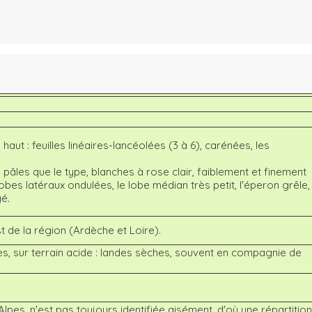
haut : feuilles linéaires-lancéolées (3 à 6), carénées, les
s pâles que le type, blanches à rose clair, faiblement et finement
obes latéraux ondulées, le lobe médian très petit, l'éperon grêle,
gé.
t de la région (Ardèche et Loire).
s, sur terrain acide : landes sèches, souvent en compagnie de
s, n'est pas toujours identifiée aisément, d'où une répartition