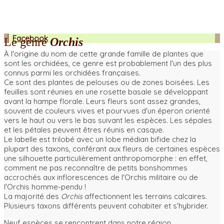
Facebook
Le genre
Orchis
À l'origine du nom de cette grande famille de plantes que
sont les orchidées, ce genre est probablement l'un des plus
connus parmi les orchidées françaises.
Ce sont des plantes de pelouses ou de zones boisées. Les
feuilles sont réunies en une rosette basale se développant
avant la hampe florale. Leurs fleurs sont assez grandes,
souvent de couleurs vives et pourvues d'un éperon orienté
vers le haut ou vers le bas suivant les espèces. Les sépales
et les pétales peuvent êtres réunis en casque.
Le labelle est trilobé avec un lobe médian bifide chez la
plupart des taxons, conférant aux fleurs de certaines espèces
une silhouette particulièrement anthropomorphe : en effet,
comment ne pas reconnaître de petits bonshommes
accrochés aux inflorescences de l'Orchis militaire ou de
l'Orchis homme-pendu !
La majorité des
Orchis
affectionnent les terrains calcaires.
Plusieurs taxons différents peuvent cohabiter et s'hybrider.
Neuf espèces se rencontrent dans notre région.