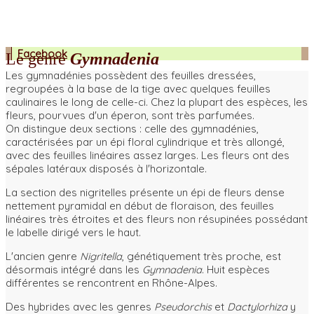
Facebook
Le genre
Gymnadenia
Les gymnadénies possèdent des feuilles dressées,
regroupées à la base de la tige avec quelques feuilles
caulinaires le long de celle-ci. Chez la plupart des espèces, les
fleurs, pourvues d'un éperon, sont très parfumées.
On distingue deux sections : celle des gymnadénies,
caractérisées par un épi floral cylindrique et très allongé,
avec des feuilles linéaires assez larges. Les fleurs ont des
sépales latéraux disposés à l'horizontale.
La section des nigritelles présente un épi de fleurs dense
nettement pyramidal en début de floraison, des feuilles
linéaires très étroites et des fleurs non résupinées possédant
le labelle dirigé vers le haut.
L'ancien genre
Nigritella
, génétiquement très proche, est
désormais intégré dans les
Gymnadenia
. Huit espèces
différentes se rencontrent en Rhône-Alpes.
Des hybrides avec les genres
Pseudorchis
et
Dactylorhiza
y