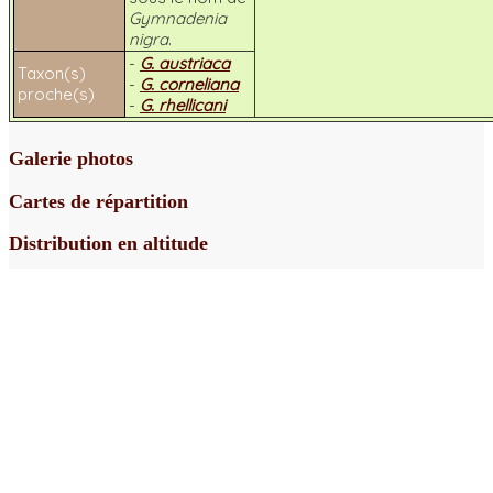
Gymnadenia
nigra
.
-
G. austriaca
Taxon(s)
-
G. corneliana
proche(s)
-
G. rhellicani
Galerie photos
Cartes de répartition
Distribution en altitude