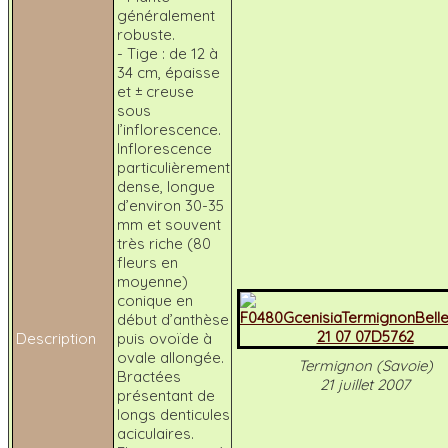
généralement
robuste.
- Tige : de 12 à
34 cm, épaisse
et ± creuse
sous
l’inflorescence.
Inflorescence
particulièrement
dense, longue
d’environ 30-35
mm et souvent
très riche (80
fleurs en
moyenne)
conique en
début d’anthèse
Description
puis ovoïde à
ovale allongée.
Termignon (Savoie)
Bractées
21 juillet 2007
présentant de
longs denticules
aciculaires.