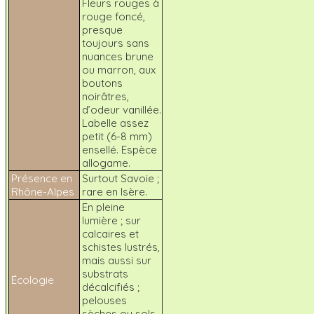
Fleurs rouges à
rouge foncé,
presque
toujours sans
nuances brune
ou marron, aux
boutons
noirâtres,
d’odeur vanillée.
Labelle assez
petit (6-8 mm)
ensellé. Espèce
allogame.
Présence en
Surtout Savoie ;
Rhône-Alpes
rare en Isère.
En pleine
lumière ; sur
calcaires et
schistes lustrés,
mais aussi sur
substrats
Écologie
décalcifiés ;
pelouses
sèches ou sols