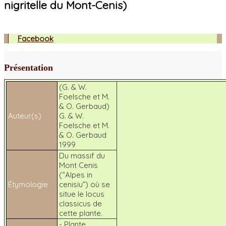
nigritelle du Mont-Cenis)
Facebook
Présentation
(G. & W.
Foelsche et M.
& O. Gerbaud)
Auteur(s)
G. & W.
Foelsche et M.
& O. Gerbaud
1999
Du massif du
Mont Cenis
(“Alpes in
Étymologie
cenisiu”) où se
situe le locus
classicus de
cette plante.
- Plante