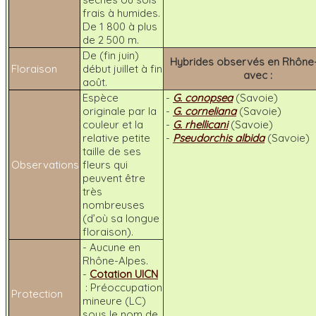
frais à humides.
De 1 800 à plus
de 2 500 m.
De (fin juin)
Hybrides observés en Rhône
Floraison
début juillet à fin
avec :
août.
Espèce
-
G. conopsea
(Savoie)
originale par la
-
G. corneliana
(Savoie)
couleur et la
-
G. rhellicani
(Savoie)
relative petite
-
Pseudorchis albida
(Savoie)
taille de ses
Observations
fleurs qui
peuvent être
très
nombreuses
(d’où sa longue
floraison).
- Aucune en
Rhône-Alpes.
-
Cotation UICN
: Préoccupation
Protection
mineure (LC)
sous le nom de