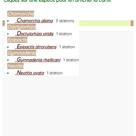
Cliquez sur une espèce pour en afficher la carte
Chamorchis
C
hamorchis alpina
:
3 stations
Facebook
Dactylorhiza
D
actylorhiza viridis
:
1 station
Epipactis
E
pipactis atrorubens
:
1 station
Gymnadenia
G
ymnadenia rhellicani
:
1 station
Neottia
N
eottia ovata
:
1 station