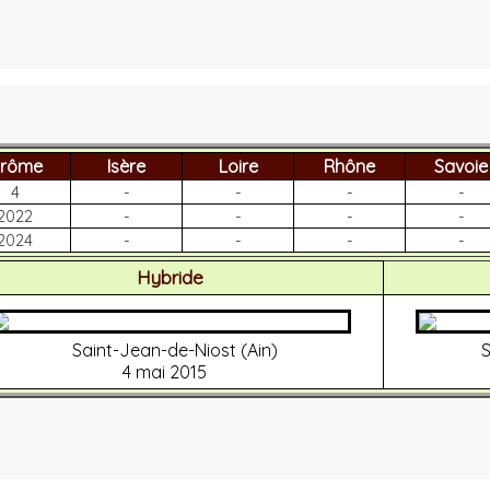
rôme
Isère
Loire
Rhône
Savoie
4
-
-
-
-
2022
-
-
-
-
2024
-
-
-
-
Hybride
Saint-Jean-de-Niost (Ain)
S
4 mai 2015