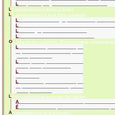
L
es hybrides par genres
Tableaux de sélection
L
a préservation
La Boite à Outils
L
a cartographie
Ce qu'il faut connaitre
L
es activités de cartographie
Qu'est ce que la car
L
a collecte d’observations
Collecter les donnés na
L
es cartographes
Fonctions et rôles
L
es contributions
Bilan et contributeurs
O
ù trouver les orchidées ?
Département, commune et 
L
es espèces par
département
Liste des espèces
par départements
L
es espèces par commune
Liste
des espèces par communes
L
es cartes interactives
Cartes à
la demande
L
es hybrides par
département
Liste des hybrides
par départements
L
e programme
Les activités de l'année
A
ctivités de l'association
Réunions, sorties et inve
É
vènements orchidophiles
La SFO RA a recensé po
A
propos
Quoi de plus à savoir ?