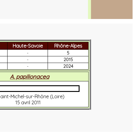
Haute-Savoie
Rhône-Alpes
-
5
-
2015
-
2024
A. papilionacea
aint-Michel-sur-Rhône (Loire)
15 avril 2011