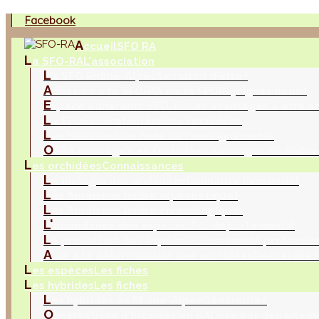
Facebook
A
ccueil
SFO RA
L
a SFO-RA
L'association
L
a SFO Rhône-Alpes
Sa raison d'être !
A
dhésion à la SFO-RA via la FFO
Rejoignez nous !
E
space adhérents SFO-RA
Les avantages à être a
L
a FFO
Fédération France Orchidées
L
es bulletins
Une mine de renseignements
O
SRA (ouvrage)
Les Orchidées Sauvages de Rhône
L
es orchidées
Connaissances
L
a biologie des orchidées
Connaitre l'essentiel
L
es floraisons (ordre alphabétique)
L
es floraisons (ordre chronologique)
L'
abondance des espèces
(Par départements)
L
a protection des espèces
(Classement protection
A
ide à la détermination des orchidées
Recherche m
L
es espèces
Les fiches
L
es hybrides
Les fiches
L
es hybrides en Rhône-Alpes
Généralités
O
bservations d'hybrides en RA
Liste par départem