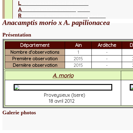
L
es nouveautés
Quoi de neuf ?
A
utres sites
Liens orchidophiles
R
éalisation du site
(Auteurs et photos)
Anacamptis morio x A. papilionacea
Présentation
Département
Ain
Ardèche
D
Nombre d'observations
1
-
Première observation
2015
-
Dernière observation
2015
-
A. morio
Proveysieux (Isere)
18 avril 2012
Galerie photos