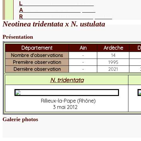
L
es nouveautés
Quoi de neuf ?
A
utres sites
Liens orchidophiles
R
éalisation du site
(Auteurs et photos)
Neotinea tridentata x N. ustulata
Présentation
Département
Ain
Ardèche
D
Nombre d'observations
-
14
Première observation
-
1995
Dernière observation
-
2021
N. tridentata
Rillieux-la-Pape (Rhône)
3 mai 2012
Galerie photos