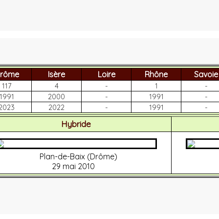
rôme
Isère
Loire
Rhône
Savoie
117
4
-
1
-
1991
2000
-
1991
-
2023
2022
-
1991
-
Hybride
Plan-de-Baix (Drôme)
29 mai 2010