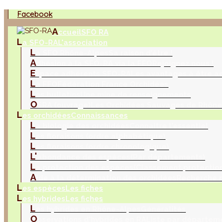
Facebook
A
ccueil
SFO RA
L
a SFO-RA
L'association
L
a SFO Rhône-Alpes
Sa raison d'être !
A
dhésion à la SFO-RA via la FFO
Rejoignez nous !
E
space adhérents SFO-RA
Les avantages à être a
L
a FFO
Fédération France Orchidées
L
es bulletins
Une mine de renseignements
O
SRA (ouvrage)
Les Orchidées Sauvages de Rhône
L
es orchidées
Connaissances
L
a biologie des orchidées
Connaitre l'essentiel
L
es floraisons (ordre alphabétique)
L
es floraisons (ordre chronologique)
L'
abondance des espèces
(Par départements)
L
a protection des espèces
(Classement protection
A
ide à la détermination des orchidées
Recherche m
L
es espèces
Les fiches
L
es hybrides
Les fiches
L
es hybrides en Rhône-Alpes
Généralités
O
bservations d'hybrides en RA
Liste par départem