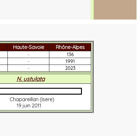
Haute-Savoie
Rhône-Alpes
-
136
-
1991
-
2023
N. ustulata
Chapareillan (Isere)
19 juin 2011