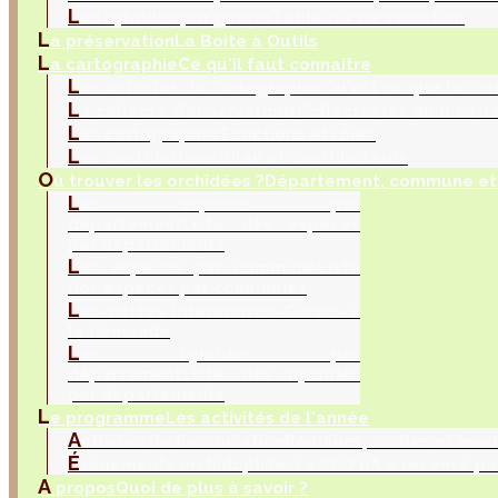
L
es hybrides par genres
Tableaux de sélection
L
a préservation
La Boite à Outils
L
a cartographie
Ce qu'il faut connaitre
L
es activités de cartographie
Qu'est ce que la car
L
a collecte d’observations
Collecter les donnés na
L
es cartographes
Fonctions et rôles
L
es contributions
Bilan et contributeurs
O
ù trouver les orchidées ?
Département, commune et 
L
es espèces par
département
Liste des espèces
par départements
L
es espèces par commune
Liste
des espèces par communes
L
es cartes interactives
Cartes à
la demande
L
es hybrides par
département
Liste des hybrides
par départements
L
e programme
Les activités de l'année
A
ctivités de l'association
Réunions, sorties et inve
É
vènements orchidophiles
La SFO RA a recensé po
A
propos
Quoi de plus à savoir ?