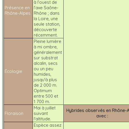
à l’ouest de
Présence en
l’axe Saône-
Rhône-Alpes
Rhône ; dans
la Loire, une
seule station,
découverte
récemment.
Pleine lumière
à mi ombre,
généralement
sur substrat
alcalin, secs
ou un peu
Écologie
humides,
jusqu'à plus
de 2 000 m.
Optimum
entre 500 et
1 700 m.
Mai à juillet
Hybrides observés en Rhône-A
Floraison
suivant
avec :
l'altitude.
Espèce assez