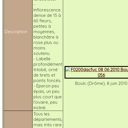
-
Inflorescence
dense de 15 à
60 fleurs,
petites à
Description
moyennes,
blanchâtre à
rose plus ou
moins
soutenu.
- Labelle
profondément
trilobé, orné
de tirets et
points foncés.
Boulc (Drôme), 8 juin 2010
- Éperon peu
épais, un peu
plus court que
l'ovaire, peu
incliné.
Tous les
départements,
mais très rare