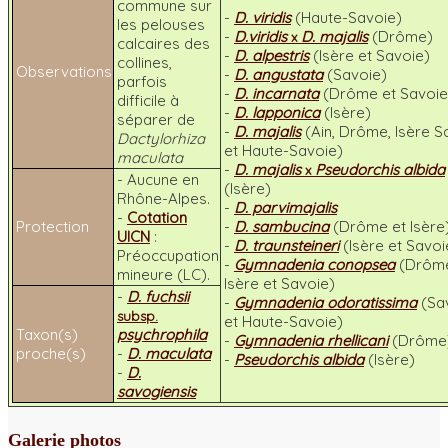
commune sur
-
D. viridis
(Haute-Savoie)
les pelouses
-
D.viridis
D. majalis
(Drôme)
x
calcaires des
-
D. alpestris
(Isère et Savoie)
collines,
Observations
-
D. angustata
(Savoie)
parfois
-
D. incarnata
(Drôme et Savoie
difficile à
-
D. lapponica
(Isère)
séparer de
-
D. majalis
(Ain, Drôme, Isère S
Dactylorhiza
et Haute-Savoie)
maculata
-
D. majalis
Pseudorchis albida
x
- Aucune en
(Isère)
Rhône-Alpes.
-
D. parvimajalis
-
Cotation
Protection
-
D. sambucina
(Drôme et Isère
UICN
:
-
D. traunsteineri
(Isère et Savoi
Préoccupation
-
Gymnadenia conopsea
(Drôm
mineure (LC).
Isère et Savoie)
-
D. fuchsii
-
Gymnadenia odoratissima
(Sa
subsp.
et Haute-Savoie)
Taxon(s)
psychrophila
-
Gymnadenia rhellicani
(Drôme
proche(s)
-
D. maculata
-
Pseudorchis albida
(Isère)
-
D.
savogiensis
Galerie photos