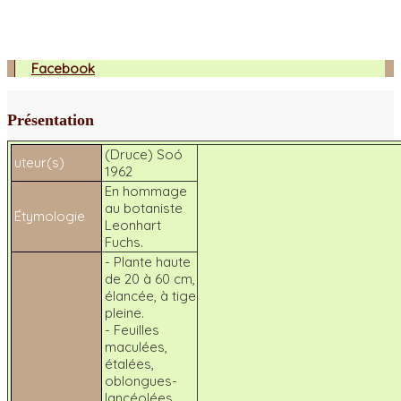
Facebook
Présentation
(Druce) Soó
uteur(s)
1962
En hommage
au botaniste
Étymologie
Leonhart
Fuchs.
- Plante haute
de 20 à 60 cm,
élancée, à tige
pleine.
- Feuilles
maculées,
étalées,
oblongues-
lancéolées.