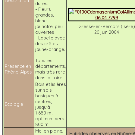
Description
dures.
- Fleurs
grandes,
blanc-
jaunâtre, peu
Gresse-en-Vercors (Isère)
ouvertes
20 juin 2004
- Labelle avec
des crêtes
jaune-orangé.
Tous les
Présence en
départements,
Rhône-Alpes
mais très rare
dans la Loire.
Bois et lisières
sur sols
basiques à
neutres,
Écologie
jusqu'à
1 680 m ;
optimum vers
800 m.
Mai en plaine,
Hybrides observés en Rhône-A