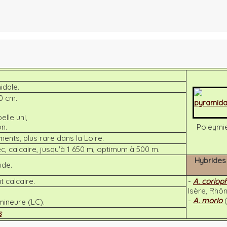
idale.
0 cm.
elle uni,
on.
Poleymi
nts, plus rare dans la Loire.
c, calcaire, jusqu'à 1 650 m, optimum à 500 m.
Hybrides
ude.
 calcaire.
-
A. coriop
Isère, Rhô
-
A. morio
mineure (LC).
s