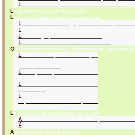
L
es hybrides par genres
Tableaux de sélection
L
a préservation
La Boite à Outils
L
a cartographie
Ce qu'il faut connaitre
L
es activités de cartographie
Qu'est ce que la car
L
a collecte d’observations
Collecter les donnés na
L
es cartographes
Fonctions et rôles
L
es contributions
Bilan et contributeurs
O
ù trouver les orchidées ?
Département, commune et 
L
es espèces par
département
Liste des espèces
par départements
L
es espèces par commune
Liste
des espèces par communes
L
es cartes interactives
Cartes à
la demande
L
es hybrides par
département
Liste des hybrides
par départements
L
e programme
Les activités de l'année
A
ctivités de l'association
Réunions, sorties et inve
É
vènements orchidophiles
La SFO RA a recensé po
A
propos
Quoi de plus à savoir ?