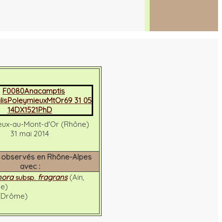
eux-au-Mont-d'Or (Rhône)
31 mai 2014
 observés en Rhône-Alpes
avec :
hora
fragrans
(Ain,
subsp.
ne)
(Drôme)