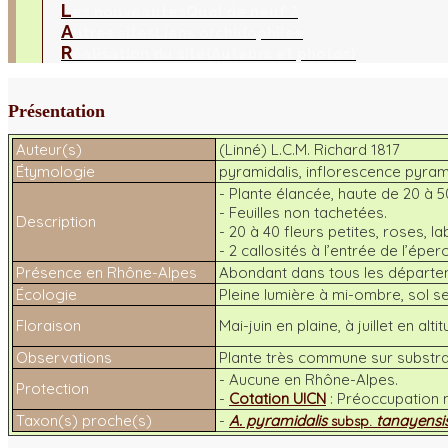
L
es nouveautés
Quoi de neuf ?
A
utres sites
Liens orchidophiles
R
éalisation du site
(Auteurs et photos)
Présentation
Auteur(s)
(Linné) L.C.M. Richard 1817
Étymologie
pyramidalis
, inflorescence pyram
- Plante élancée, haute de 20 à 5
- Feuilles non tachetées.
Description
- 20 à 40 fleurs petites, roses, lab
- 2 callosités à l’entrée de l’éper
Présence en Rhône-Alpes
Abondant dans tous les départeme
Écologie
Pleine lumière à mi-ombre, sol se
Floraison
Mai-juin en plaine, à juillet en altit
Observations
Plante très commune sur substrat
- Aucune en Rhône-Alpes.
Protection
-
Cotation UICN
: Préoccupation 
Taxon(s) proche(s)
-
A. pyramidalis
tanayensi
subsp.