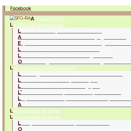
Facebook
A
ccueil
SFO RA
L
a SFO-RA
L'association
L
a SFO Rhône-Alpes
Sa raison d'être !
A
dhésion à la SFO-RA via la FFO
Rejoignez nous !
E
space adhérents SFO-RA
Les avantages à être a
L
a FFO
Fédération France Orchidées
L
es bulletins
Une mine de renseignements
O
SRA (ouvrage)
Les Orchidées Sauvages de Rhône
L
es orchidées
Connaissances
L
a biologie des orchidées
Connaitre l'essentiel
L
es floraisons (ordre alphabétique)
L
es floraisons (ordre chronologique)
L'
abondance des espèces
(Par départements)
L
a protection des espèces
(Classement protection
A
ide à la détermination des orchidées
Recherche m
L
es espèces
Les fiches
L
es hybrides
Les fiches
L
es hybrides en Rhône-Alpes
Généralités
O
bservations d'hybrides en RA
Liste par départem