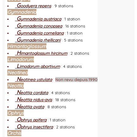
G
oodyera repens
:
9 stations
Gymnadenia
G
ymnadenia austriaca
:
1 station
G
ymnadenia conopsea
:
16 stations
G
ymnadenia corneliana
:
1 station
G
ymnadenia rhellicani
:
5 stations
Himantoglossum
H
imantoglossum hircinum
:
2 stations
Limodorum
L
imodorum abortivum
:
4 stations
Neotinea
N
eotinea ustulata
:
Non revu depuis 1990
Neottia
N
eottia cordata
:
4 stations
N
eottia nidus-avis
:
18 stations
N
eottia ovata
:
8 stations
Ophrys
O
phrys apifera
:
1 station
O
phrys insectifera
:
2 stations
Orchis