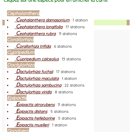
Cliquez sur une espèce pour en afficher la carte
Cephalanthera
C
ephalanthera damasonium
:
1 station
Facebook
C
ephalanthera longifolia
:
17 stations
C
ephalanthera rubra
:
11 stations
Corallorhiza
C
orallorhiza trifida
:
6 stations
Cypripedium
C
ypripedium calceolus
:
13 stations
Dactylorhiza
D
actylorhiza fuchsii
:
17 stations
D
actylorhiza maculata
:
1 station
D
actylorhiza sambucina
:
22 stations
D
actylorhiza viridis
:
8 stations
Epipactis
E
pipactis atrorubens
:
11 stations
E
pipactis distans
:
5 stations
E
pipactis helleborine
:
5 stations
E
pipactis muelleri
:
1 station
Goodyera