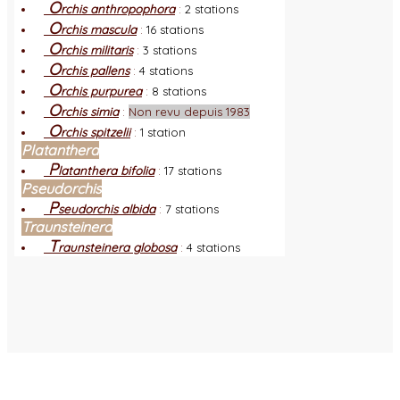
O
rchis anthropophora
:
2 stations
O
rchis mascula
:
16 stations
O
rchis militaris
:
3 stations
O
rchis pallens
:
4 stations
O
rchis purpurea
:
8 stations
O
rchis simia
:
Non revu depuis 1983
O
rchis spitzelii
:
1 station
Platanthera
P
latanthera bifolia
:
17 stations
Pseudorchis
P
seudorchis albida
:
7 stations
Traunsteinera
T
raunsteinera globosa
:
4 stations