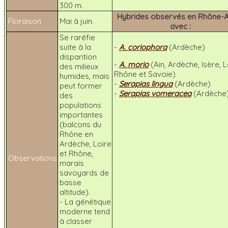
300 m.
Hybrides observés en Rhône-A
Floraison
Mai à juin.
avec :
Se raréfie
suite à la
-
A. coriophora
(Ardèche)
disparition
-
A. morio
(Ain, Ardèche, Isère, L
des milieux
Rhône et Savoie)
humides, mais
-
Serapias lingua
(Ardèche)
peut former
-
Serapias vomeracea
(Ardèche
des
populations
importantes
(balcons du
Rhône en
Ardèche, Loire
et Rhône,
Observations
marais
savoyards de
basse
altitude).
- La génétique
moderne tend
à classer