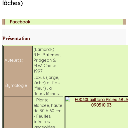
lâches)
Facebook
Présentation
(Lamarck)
R.M. Bateman,
Auteur(s)
Pridgeon &
M.W. Chase
1997
Laxus
(large,
lâche) et
flos
Étymologie
(fleur) , à
fleurs lâches.
- Plante
élancée, haute
de 30 à 60 cm.
- Feuilles
linéaires-
lancéolées,