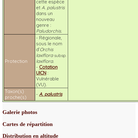
cette espèce
et
A. palustris
dans un
nouveau
genre :
Paludorchis.
- Régionale,
sous le nom
d’
Orchis
laxiflora
subsp.
Protection
laxiflora.
-
Cotation
UICN
:
Vulnérable
(VU).
Taxon(s)
-
A. palustris
proche(s)
Galerie photos
Cartes de répartition
Distribution en altitude