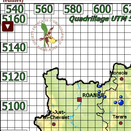
feuilles)
Facebook
►